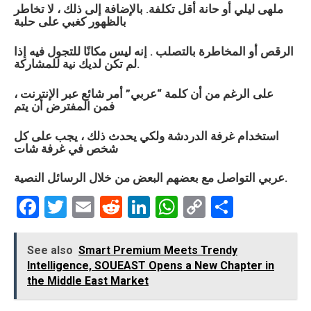
ملهى ليلي أو حانة أقل تكلفة. بالإضافة إلى ذلك ، لا تخاطر
بالظهور كغبي على حلبة
الرقص أو المخاطرة بالتصلب . إنه ليس مكانًا للتجول فيه إذا
لم تكن لديك نية للمشاركة.
على الرغم من أن كلمة “عربي” أمر شائع عبر الإنترنت ،
فمن المفترض أن يتم
استخدام غرفة الدردشة ولكي يحدث ذلك ، يجب على كل
شخص في غرفة شات
عربي التواصل مع بعضهم البعض من خلال الرسائل النصية.
F
T
E
R
Li
W
C
S
a
wi
m
e
n
h
o
h
ce
tt
ail
d
ke
at
py
ar
See also
Smart Premium Meets Trendy
Intelligence, SOUEAST Opens a New Chapter in
b
er
di
dI
s
Li
e
the Middle East Market
o
t
n
A
n