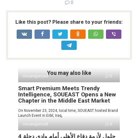
o
p
k
0
k
p
Like this post? Please share to your friends:
You may also like
Uncategorized
0
Smart Premium Meets Trendy
Intelligence, SOUEAST Opens a New
Chapter in the Middle East Market
On November 23, 2024, local time, SOUEAST hosted Brand
Launch Event in Erbil, Iraq,
Uncategorized
0
4 حلول لأزمة دفاع الأهلى أمام وادى دجلة