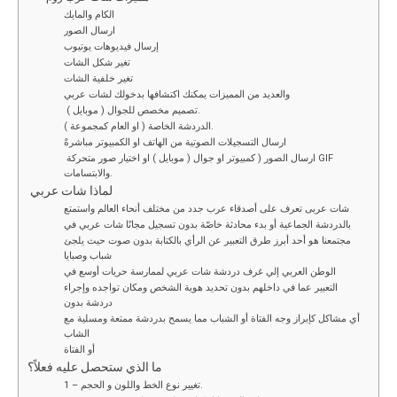
o
t
n
A
n
الكام والمايك
o
p
k
ارسال الصور
إرسال فيديوهات يوتيوب
k
p
تغير شكل الشات
تغير خلفية الشات
والعديد من المميزات يمكنك اكتشافها بدخولك لشات عربي
تصميم مخصص للجوال ( موبايل ).
الدردشة الخاصة ( او العام كمجموعة ).
ارسال التسجيلات الصوتية من الهاتف او الكمبيوتر مباشرةً
ارسال الصور ( كمبيوتر او جوال ( موبايل ) او اختيار صور متحركة GIF
والابتسامات.
لماذا شات عربي
شات عربى تعرف على أصدقاء عرب جدد من مختلف أنحاء العالم واستمتع
بالدردشة الجماعية أو بدء محادثة خاصّة بدون تسجيل مجانًا شات عربي في
مجتمعنا هو أحد أبرز طرق التعبير عن الرأي بالكتابة بدون صوت حيث يلجئ
شباب وصبايا
الوطن العربي إلي غرف دردشة شات عربي لممارسة حريات أوسع في
التعبير عما في داخلهم بدون تحديد هوية الشخص ومكان تواجده وإجراء
دردشة بدون
أي مشاكل كإبراز وجه الفتاة أو الشباب مما يسمح بدردشة ممتعة ومسلية مع
الشاب
أو الفتاة
ما الذي ستحصل عليه فعلاً؟
1 – تغيير نوع الخط واللون و الحجم.