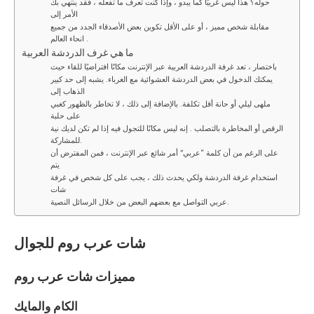
حوله؟ هذا ليس غريبًا كما يبدو ، وإذا كنت تعرف ما تفعله ، فقد ينتهي بك
الأمر إلى
مقابلة شخص مميز ، أو على الأقل تكوين بعض الأصدقاء الجدد من جميع
انحاء العالم .
ما هي غرف الدردشة العربية
باختصار ، تعد غرفة الدردشة العربية عبر الإنترنت مكانًا افتراضيًا للقاء حيث
يمكنك الدخول في بعض الدردشة العشوائية مع الغرباء. يشبه إلى حد كبير
الذهاب إلى
ملهى ليلي أو حانة أقل تكلفة. بالإضافة إلى ذلك ، لا تخاطر بالظهور كغبي
على حلبة
الرقص أو المخاطرة بالتصلب . إنه ليس مكانًا للتجول فيه إذا لم تكن لديك نية
للمشاركة.
على الرغم من أن كلمة “عربي” أمر شائع عبر الإنترنت ، فمن المفترض أن
يتم
استخدام غرفة الدردشة ولكي يحدث ذلك ، يجب على كل شخص في غرفة
شات
عربي التواصل مع بعضهم البعض من خلال الرسائل النصية.
شات عرب روم للجوال
مميزات شات عرب روم
الكام والمايك