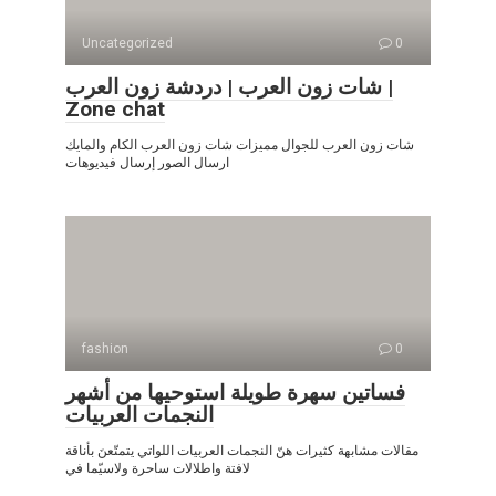
Uncategorized
0
شات زون العرب | دردشة زون العرب |
Zone chat
شات زون العرب للجوال مميزات شات زون العرب الكام والمايك
ارسال الصور إرسال فيديوهات
fashion
0
فساتين سهرة طويلة استوحيها من أشهر
النجمات العربيات
مقالات مشابهة كثيرات هنّ النجمات العربيات اللواتي يتمتّعنَ بأناقة
لافتة واطلالات ساحرة ولاسيّما في