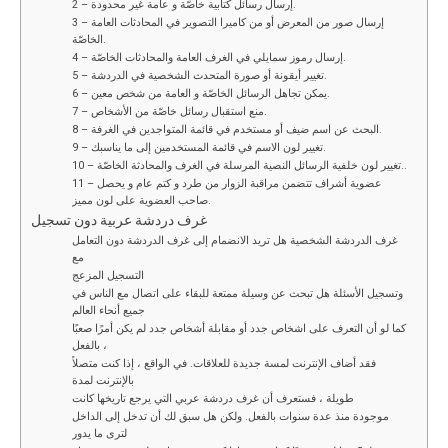
2 – إرسال رسائل كتابية خاصّة و عامة غير محدودة.
3 – إرسال صور من المعرض أو من كاميرا التصوير في المحادثات العامة
الخاصّة.
4 – إرسال رموز سمايلي في الغرف العامة والمحادثات الخاصّة.
5 – تغيير أيقونة أو صورة المتحدث الشخصية في الدردشة.
6 – يمكن تجاهل الرسائل الخاصّة و العامة من شخص معين.
7 – منع استقبال رسائل خاصّة من الأشخاص.
8 – البحث عن اسم ضيف أو مستخدم في قائمة المتواجدين في الغرفة.
9 – تغيير لون الاسم في قائمة المستخدمين إلى ما يناسبك.
10 – تغيير لون خلفية الرسائل النصية المرسلة في الغرف والمحادثة الخاصّة..
11 – عضوية أشراف تتضمن مراقبة الزوار من طرد و كتم عام و يحصل
صاحب العضوية على لون مميز.
غرف دردشة عربية دون تسجيل
غرف الدردشة الشخصية هل تريد الانضمام إلى غرف الدردشة دون التعامل
مع
التسجيل المزعج
وتسجيل الأسئلة هل تبحث عن وسيلة ممتعة للبقاء على اتصال مع الناس في
جميع أنحاء العالم
كما لو أن التعرف على اشخاص جدد أو مقابلة أشخاص جدد لم يكن أمرًا صعبًا
بالفعل ،
فقد أضاف الإنترنت لمسة جديدة للعلاقات. في الواقع ، إذا كنت متصلاً
بالإنترنت لمدة
طويلة ، فستعرف أن غرف دردشة عربي التي يرجع تاريخها كانت
موجودة منذ عدة سنوات بالفعل. ولكن هل سبق لك أن تدخل إلى الداخل
لترى ما يدور