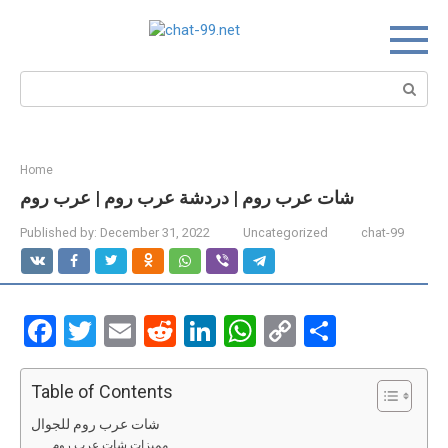
Skip
to
content
Search:
Home
شات عرب روم | دردشة عرب روم | عرب روم
Published by:
December 31, 2022
Uncategorized
chat-99
F
T
E
R
Li
W
C
S
a
wi
m
e
n
h
o
h
ce
tt
ail
d
ke
at
py
ar
Table of Contents
b
er
di
dI
s
Li
e
شات عرب روم للجوال
مميزات شات عرب روم