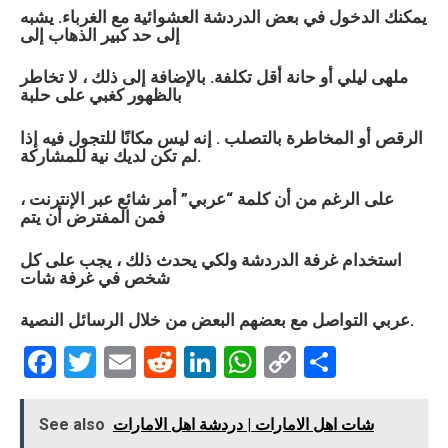
يمكنك الدخول في بعض الدردشة العشوائية مع الغرباء. يشبه
إلى حد كبير الذهاب إلى
ملهى ليلي أو حانة أقل تكلفة. بالإضافة إلى ذلك ، لا تخاطر
بالظهور كغبي على حلبة
الرقص أو المخاطرة بالتصلب . إنه ليس مكانًا للتجول فيه إذا
لم تكن لديك نية للمشاركة.
على الرغم من أن كلمة “
عربي
” أمر شائع عبر الإنترنت ،
فمن المفترض أن يتم
استخدام غرفة الدردشة ولكي يحدث ذلك ، يجب على كل
شخص في غرفة شات
التواصل مع بعضهم البعض من خلال الرسائل النصية.
عربي
F
T
E
R
Li
W
C
S
a
wi
m
e
n
h
o
h
ce
tt
ail
d
ke
at
py
ar
شات اهل الامارات | دردشة اهل الامارات
See also