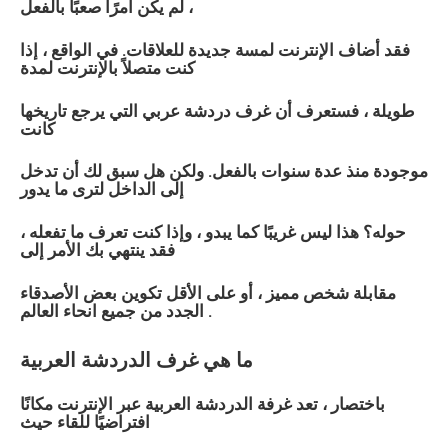
لم يكن أمرًا صعبًا بالفعل ،
فقد أضاف الإنترنت لمسة جديدة للعلاقات. في الواقع ، إذا
كنت متصلاً بالإنترنت لمدة
طويلة ، فستعرف أن غرف دردشة
عربي
التي يرجع تاريخها
كانت
موجودة منذ عدة سنوات بالفعل. ولكن هل سبق لك أن تدخل
إلى الداخل لترى ما يدور
حوله؟ هذا ليس غريبًا كما يبدو ، وإذا كنت تعرف ما تفعله ،
فقد ينتهي بك الأمر إلى
مقابلة شخص مميز ، أو على الأقل تكوين بعض الأصدقاء
الجدد من جميع انحاء العالم .
ما هي غرف الدردشة
العربية
باختصار ، تعد غرفة الدردشة
العربية
عبر الإنترنت مكانًا
افتراضيًا للقاء حيث