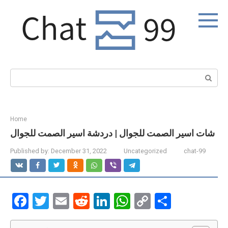
Skip
to
content
Search:
Home
شات اسير الصمت للجوال | دردشة اسير الصمت للجوال
Published by:
December 31, 2022
Uncategorized
chat-99
F
T
E
R
Li
W
C
S
a
wi
m
e
n
h
o
h