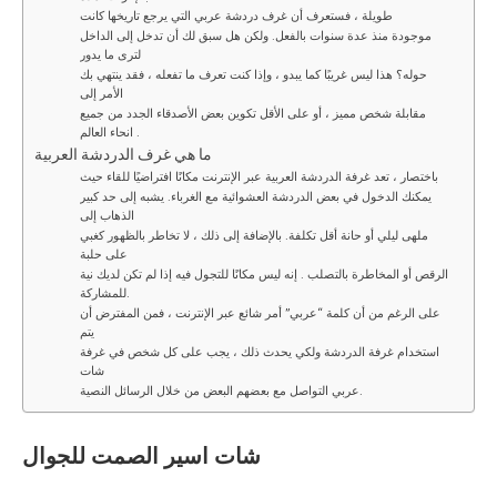
طويلة ، فستعرف أن غرف دردشة عربي التي يرجع تاريخها كانت
موجودة منذ عدة سنوات بالفعل. ولكن هل سبق لك أن تدخل إلى الداخل
لترى ما يدور
حوله؟ هذا ليس غريبًا كما يبدو ، وإذا كنت تعرف ما تفعله ، فقد ينتهي بك
الأمر إلى
مقابلة شخص مميز ، أو على الأقل تكوين بعض الأصدقاء الجدد من جميع
انحاء العالم .
ما هي غرف الدردشة العربية
باختصار ، تعد غرفة الدردشة العربية عبر الإنترنت مكانًا افتراضيًا للقاء حيث
يمكنك الدخول في بعض الدردشة العشوائية مع الغرباء. يشبه إلى حد كبير
الذهاب إلى
ملهى ليلي أو حانة أقل تكلفة. بالإضافة إلى ذلك ، لا تخاطر بالظهور كغبي
على حلبة
الرقص أو المخاطرة بالتصلب . إنه ليس مكانًا للتجول فيه إذا لم تكن لديك نية
للمشاركة.
على الرغم من أن كلمة “عربي” أمر شائع عبر الإنترنت ، فمن المفترض أن
يتم
استخدام غرفة الدردشة ولكي يحدث ذلك ، يجب على كل شخص في غرفة
شات
عربي التواصل مع بعضهم البعض من خلال الرسائل النصية.
شات
اسير الصمت
للجوال