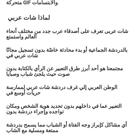
متحركة GIF والابتسامات.
لماذا
شات
عربي
شات
عربى
تعرف على أصدقاء عرب جدد من مختلف أنحاء
العالم واستمتع
بالدردشة الجماعية أو بدء محادثة خاصّة بدون تسجيل مجانًا
شات
عربي
في
مجتمعنا هو أحد أبرز طرق التعبير عن الرأي بالكتابة بدون
صوت حيث يلجئ شباب وصبايا
الوطن العربي إلي غرف دردشة شات
عربي
لممارسة
حريات أوسع في
التعبير عما في داخلهم بدون تحديد هوية الشخص ومكان
تواجده وإجراء دردشة بدون
أي مشاكل كإبراز وجه الفتاة أو الشباب مما يسمح بدردشة
ممتعة ومسلية مع الشاب