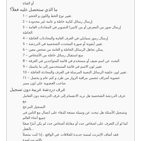
أو الفتاة
ما الذي ستحصل عليه فعلاً؟
1 – تغيير نوع الخط واللون و الحجم.
2 – إرسال رسائل كتابية خاصّة و عامة غير محدودة.
3 – إرسال صور من المعرض أو من كاميرا التصوير في المحادثات العامة
الخاصّة.
4 – إرسال رموز سمايلي في الغرف العامة والمحادثات الخاصّة.
5 – تغيير أيقونة أو صورة المتحدث الشخصية في الدردشة.
6 – يمكن تجاهل الرسائل الخاصّة و العامة من شخص معين.
7 – منع استقبال رسائل خاصّة من الأشخاص.
8 – البحث عن اسم ضيف أو مستخدم في قائمة المتواجدين في الغرفة.
9 – تغيير لون الاسم في قائمة المستخدمين إلى ما يناسبك.
10 – تغيير لون خلفية الرسائل النصية المرسلة في الغرف والمحادثة الخاصّة..
11 – عضوية أشراف تتضمن مراقبة الزوار من طرد و كتم عام و يحصل
صاحب العضوية على لون مميز.
غرف دردشة عربية دون تسجيل
غرف الدردشة الشخصية هل تريد الانضمام إلى غرف الدردشة دون التعامل
مع
التسجيل المزعج
وتسجيل الأسئلة هل تبحث عن وسيلة ممتعة للبقاء على اتصال مع الناس في
جميع أنحاء العالم
كما لو أن التعرف على اشخاص جدد أو مقابلة أشخاص جدد لم يكن أمرًا صعبًا
بالفعل ،
فقد أضاف الإنترنت لمسة جديدة للعلاقات. في الواقع ، إذا كنت متصلاً
بالإنترنت لمدة