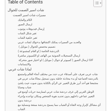
ce
tt
ail
d
ke
at
py
ar
Table of Contents
b
er
di
dI
s
Li
e
شات اسير الصمت للجوال
مميزات شات اسير الصمت
o
t
n
A
n
الكام والمايك
o
p
k
ارسال الصور
إرسال فيديوهات يوتيوب
k
p
تغير شكل الشات
تغير خلفية الشات
والعديد من المميزات يمكنك اكتشافها بدخولك لشات عربي
تصميم مخصص للجوال ( موبايل ).
الدردشة الخاصة ( او العام كمجموعة ).
ارسال التسجيلات الصوتية من الهاتف او الكمبيوتر مباشرةً
ارسال الصور ( كمبيوتر او جوال ( موبايل ) او اختيار صور متحركة GIF
والابتسامات.
لماذا شات عربي
شات عربى تعرف على أصدقاء عرب جدد من مختلف أنحاء العالم واستمتع
بالدردشة الجماعية أو بدء محادثة خاصّة بدون تسجيل مجانًا شات عربي في
مجتمعنا هو أحد أبرز طرق التعبير عن الرأي بالكتابة بدون صوت حيث يلجئ
شباب وصبايا
الوطن العربي إلي غرف دردشة شات عربي لممارسة حريات أوسع في
التعبير عما في داخلهم بدون تحديد هوية الشخص ومكان تواجده وإجراء
دردشة بدون
أي مشاكل كإبراز وجه الفتاة أو الشباب مما يسمح بدردشة ممتعة ومسلية مع
الشاب