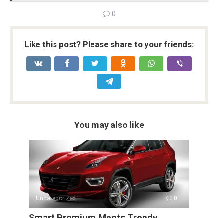
b
er
di
dI
s
Li
e
0
o
t
n
A
n
o
p
k
Like this post? Please share to your friends:
k
p
You may also like
Uncategorized
0
Smart Premium Meets Trendy