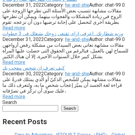
December 31, 2022
Category:
he-and-she
Author:
chat-99
0
مقالات مشابهة تتسبب بعض الأسئلة التي تطرحها الزوجة على
الزوج في زيادة المشكلات والفجوات بينهما، ويمكن أن تطرحها
بطريقة أخرى لتحصل على إجابة ترضيها دون أن تزعجه. تقوم
Read more
وريه شطارتك.. اعرفى إزاى تقنعى زوجك بشغلك فى 3 خطوات
December 31, 2022
Category:
he-and-she
Author:
chat-99
0
مقالات مشابهة تعانى بعض السيدات من مشكلة رفض أزواجهن
للسماح لهن بالعمل، فبالرغم من الحقوق التى حصلت عليها المرأة
بشكل كبير خلال السنوات الأخيرة، إلا أن هناك الكثير
Read more
كيف تعرف ان شخص معجب بك
December 30, 2022
Category:
he-and-she
Author:
chat-99
0
مقالات مشابهة يمكن للشّخص الذكيّ أو الّذي يمتلك قدرةً على
قراءة لغة الجسد أن يميّز إعجاب شخصٍ ما به، ولتعرف ذلك ما
عليك سوى أن تركّز في تصرّفاته،
Read more
Search
Search
Recent Posts
Dare to Adventure: JETOUR T Series（RHD） Global