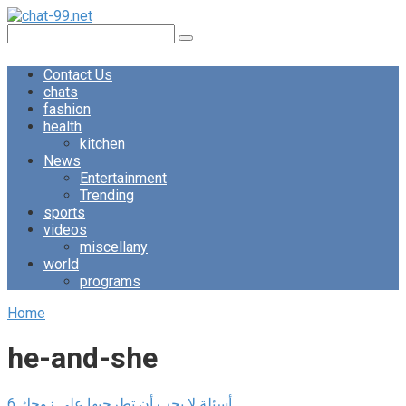
Skip
to
Search:
content
Contact Us
chats
fashion
health
kitchen
News
Entertainment
Trending
sports
videos
miscellany
world
programs
Home
he-and-she
6 أسئلة لا يجب أن تطرحيها على زوجك