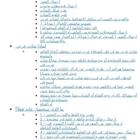
ارسال الصور
إرسال فيديوهات يوتيوب
تغير شكل الشات
تغير خلفية الشات
والعديد من المميزات يمكنك اكتشافها بدخولك لشات عربي
تصميم مخصص للجوال ( موبايل ).
الدردشة الخاصة ( او العام كمجموعة ).
ارسال التسجيلات الصوتية من الهاتف او الكمبيوتر مباشرةً
ارسال الصور ( كمبيوتر او جوال ( موبايل ) او اختيار صور متحركة
GIF والابتسامات.
لماذا شات عربي
شات عربى تعرف على أصدقاء عرب جدد من مختلف أنحاء العالم
واستمتع
بالدردشة الجماعية أو بدء محادثة خاصّة بدون تسجيل مجانًا شات
عربي في
مجتمعنا هو أحد أبرز طرق التعبير عن الرأي بالكتابة بدون صوت
حيث يلجئ شباب وصبايا
الوطن العربي إلي غرف دردشة شات عربي لممارسة حريات
أوسع في
التعبير عما في داخلهم بدون تحديد هوية الشخص ومكان تواجده
وإجراء دردشة بدون
أي مشاكل كإبراز وجه الفتاة أو الشباب مما يسمح بدردشة ممتعة
ومسلية مع الشاب
أو الفتاة
ما الذي ستحصل عليه فعلاً؟
1 – تغيير نوع الخط واللون و الحجم.
2 – إرسال رسائل كتابية خاصّة و عامة غير محدودة.
3 – إرسال صور من المعرض أو من كاميرا التصوير في
المحادثات العامة الخاصّة.
4 – إرسال رموز سمايلي في الغرف العامة والمحادثات الخاصّة.
5 – تغيير أيقونة أو صورة المتحدث الشخصية في الدردشة.