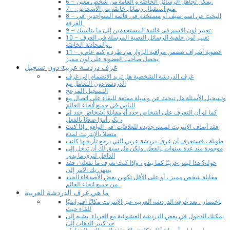
6 – يمكن تجاهل الرسائل الخاصّة و العامة من شخص معين.
7 – منع استقبال رسائل خاصّة من الأشخاص.
8 – البحث عن اسم ضيف أو مستخدم في قائمة المتواجدين في
الغرفة.
9 – تغيير لون الاسم في قائمة المستخدمين إلى ما يناسبك.
10 – تغيير لون خلفية الرسائل النصية المرسلة في الغرف
والمحادثة الخاصّة..
11 – عضوية أشراف تتضمن مراقبة الزوار من طرد و كتم عام و
يحصل صاحب العضوية على لون مميز.
غرف دردشة عربية دون تسجيل
غرف الدردشة الشخصية هل تريد الانضمام إلى غرف
الدردشة دون التعامل مع
التسجيل المزعج
وتسجيل الأسئلة هل تبحث عن وسيلة ممتعة للبقاء على اتصال مع
الناس في جميع أنحاء العالم
كما لو أن التعرف على اشخاص جدد أو مقابلة أشخاص جدد لم
يكن أمرًا صعبًا بالفعل ،
فقد أضاف الإنترنت لمسة جديدة للعلاقات. في الواقع ، إذا كنت
متصلاً بالإنترنت لمدة
طويلة ، فستعرف أن غرف دردشة عربي التي يرجع تاريخها كانت
موجودة منذ عدة سنوات بالفعل. ولكن هل سبق لك أن تدخل إلى
الداخل لترى ما يدور
حوله؟ هذا ليس غريبًا كما يبدو ، وإذا كنت تعرف ما تفعله ، فقد
ينتهي بك الأمر إلى
مقابلة شخص مميز ، أو على الأقل تكوين بعض الأصدقاء الجدد
من جميع انحاء العالم .
ما هي غرف الدردشة العربية
باختصار ، تعد غرفة الدردشة العربية عبر الإنترنت مكانًا افتراضيًا
للقاء حيث
يمكنك الدخول في بعض الدردشة العشوائية مع الغرباء. يشبه إلى
حد كبير الذهاب إلى