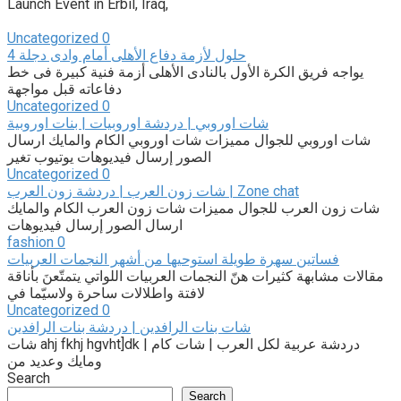
Launch Event in Erbil, Iraq,
Uncategorized
0
4 حلول لأزمة دفاع الأهلى أمام وادى دجلة
يواجه فريق الكرة الأول بالنادى الأهلى أزمة فنية كبيرة فى خط
دفاعاته قبل مواجهة
Uncategorized
0
شات اوروبي | دردشة اوروبيات | بنات اوروبية
شات اوروبي للجوال مميزات شات اوروبي الكام والمايك ارسال
الصور إرسال فيديوهات يوتيوب تغير
Uncategorized
0
شات زون العرب | دردشة زون العرب | Zone chat
شات زون العرب للجوال مميزات شات زون العرب الكام والمايك
ارسال الصور إرسال فيديوهات
fashion
0
فساتين سهرة طويلة استوحيها من أشهر النجمات العربيات
مقالات مشابهة كثيرات هنّ النجمات العربيات اللواتي يتمتّعنَ بأناقة
لافتة واطلالات ساحرة ولاسيّما في
Uncategorized
0
شات بنات الرافدين | دردشة بنات الرافدين
شات ahj fkhj hgvht]dk | دردشة عربية لكل العرب | شات كام
ومايك وعديد من
Search
Search