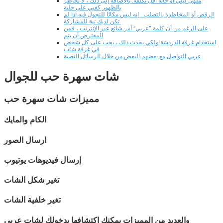
ملهى ليلي أو حانة أقل تكلفة. بالإضافة إلى ذلك ، لا تخاطر
بالظهور كغبي على حلبة
الرقص أو المخاطرة بالتصلب . إنه ليس مكانًا للتجول فيه إذا لم
تكن لديك نية للمشاركة.
على الرغم من أن كلمة “عربي” أمر شائع عبر الإنترنت ، فمن
المفترض أن يتم
استخدام غرفة الدردشة ولكي يحدث ذلك ، يجب على كل شخص
في غرفة شات
عربي التواصل مع بعضهم البعض من خلال الرسائل النصية.
شات
سهرة حب
للجوال
مميزات شات
سهرة حب
الكام والمايك
ارسال الصور
إرسال فيديوهات يوتيوب
تغير شكل الشات
تغير خلفية الشات
والعديد من المميزات يمكنك اكتشافها بدخولك لشات
عربي