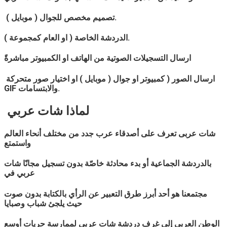
تصميم مخصص للجوال ( موبايل ).
الدردشة الخاصة ( او العام كمجموعة ).
ارسال التسجيلات الصوتية من الهاتف او الكمبيوتر مباشرةً
ارسال الصور ( كمبيوتر او جوال ( موبايل ) او اختيار صور متحركة
GIF والابتسامات.
لماذا
شات
عربي
شات
عربى
تعرف على أصدقاء عرب جدد من مختلف أنحاء العالم
واستمتع
بالدردشة الجماعية أو بدء محادثة خاصّة بدون تسجيل مجانًا شات
عربي
في
مجتمعنا هو أحد أبرز طرق التعبير عن الرأي بالكتابة بدون صوت
حيث يلجئ شباب وصبايا
الوطن العربي إلي غرف دردشة شات
عربي
لممارسة حريات أوسع