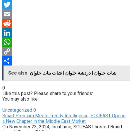
Facebook
Twitter
Email
Reddit
LinkedIn
WhatsApp
Copy
Link
Share
شات حلوان | دردشة حلوان | شات بنات حلوان
See also
0
Like this post? Please share to your friends:
You may also like
Uncategorized
0
Smart Premium Meets Trendy Intelligence, SOUEAST Opens
a New Chapter in the Middle East Market
On November 23, 2024, local time, SOUEAST hosted Brand