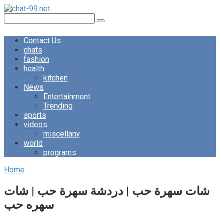
Skip
to
Search:
content
Contact Us
chats
fashion
health
kitchen
News
Entertainment
Trending
sports
videos
miscellany
world
programs
Home
شات سهرة حب | دردشة سهرة حب | شات
سهره حب