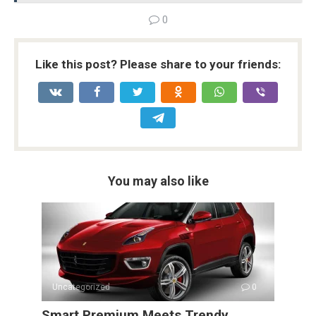
b
er
di
dI
s
Li
e
0
o
t
n
A
n
o
p
k
Like this post? Please share to your friends:
k
p
You may also like
Uncategorized
0
Smart Premium Meets Trendy