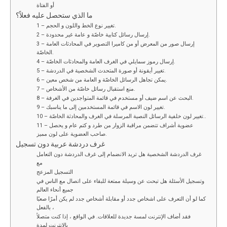
أو الفتاة
ما الذي ستحصل عليه فعلاً؟
1 – تغيير نوع الخط واللون و الحجم.
2 – إرسال رسائل كتابية خاصّة و عامة غير محدودة.
3 – إرسال صور من المعرض أو من كاميرا التصوير في المحادثات العامة
الخاصّة.
4 – إرسال رموز سمايلي في الغرف العامة والمحادثات الخاصّة.
5 – تغيير أيقونة أو صورة المتحدث الشخصية في الدردشة.
6 – يمكن تجاهل الرسائل الخاصّة و العامة من شخص معين.
7 – منع استقبال رسائل خاصّة من الأشخاص.
8 – البحث عن اسم ضيف أو مستخدم في قائمة المتواجدين في الغرفة.
9 – تغيير لون الاسم في قائمة المستخدمين إلى ما يناسبك.
10 – تغيير لون خلفية الرسائل النصية المرسلة في الغرف والمحادثة الخاصّة..
11 – عضوية أشراف تتضمن مراقبة الزوار من طرد و كتم عام و يحصل
صاحب العضوية على لون مميز.
غرف دردشة عربية دون تسجيل
غرف الدردشة الشخصية هل تريد الانضمام إلى غرف الدردشة دون التعامل
مع
التسجيل المزعج
وتسجيل الأسئلة هل تبحث عن وسيلة ممتعة للبقاء على اتصال مع الناس في
جميع أنحاء العالم
كما لو أن التعرف على اشخاص جدد أو مقابلة أشخاص جدد لم يكن أمرًا صعبًا
بالفعل ،
فقد أضاف الإنترنت لمسة جديدة للعلاقات. في الواقع ، إذا كنت متصلاً
بالإنترنت لمدة