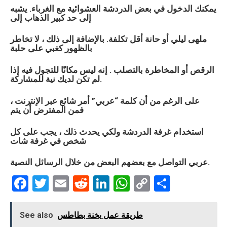
يمكنك الدخول في بعض الدردشة العشوائية مع الغرباء. يشبه
إلى حد كبير الذهاب إلى
ملهى ليلي أو حانة أقل تكلفة. بالإضافة إلى ذلك ، لا تخاطر
بالظهور كغبي على حلبة
الرقص أو المخاطرة بالتصلب . إنه ليس مكانًا للتجول فيه إذا
لم تكن لديك نية للمشاركة.
على الرغم من أن كلمة “
عربي
” أمر شائع عبر الإنترنت ،
فمن المفترض أن يتم
استخدام غرفة الدردشة ولكي يحدث ذلك ، يجب على كل
شخص في غرفة شات
التواصل مع بعضهم البعض من خلال الرسائل النصية.
عربي
F
T
E
R
Li
W
C
S
a
wi
m
e
n
h
o
h
ce
tt
ail
d
ke
at
py
ar
طريقة عمل يخنة بطاطس
See also