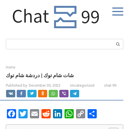
Skip
to
content
Search:
Home
شات شام توك | دردشة شام توك
Published by:
December 30, 2022
Uncategorized
chat-99
F
T
E
R
Li
W
C
S
a
wi
m
e
n
h
o
h