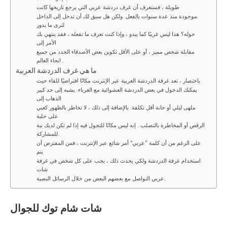
طويلة ، فستعرف أن غرف دردشة عربي التي يرجع تاريخها كانت
موجودة منذ عدة سنوات بالفعل. ولكن هل سبق لك أن تدخل إلى الداخل
لترى ما يدور
حوله؟ هذا ليس غريبًا كما يبدو ، وإذا كنت تعرف ما تفعله ، فقد ينتهي بك
الأمر إلى
مقابلة شخص مميز ، أو على الأقل تكوين بعض الأصدقاء الجدد من جميع
انحاء العالم .
ما هي غرف الدردشة العربية
باختصار ، تعد غرفة الدردشة العربية عبر الإنترنت مكانًا افتراضيًا للقاء حيث
يمكنك الدخول في بعض الدردشة العشوائية مع الغرباء. يشبه إلى حد كبير
الذهاب إلى
ملهى ليلي أو حانة أقل تكلفة. بالإضافة إلى ذلك ، لا تخاطر بالظهور كغبي
على حلبة
الرقص أو المخاطرة بالتصلب . إنه ليس مكانًا للتجول فيه إذا لم تكن لديك نية
للمشاركة.
على الرغم من أن كلمة “عربي” أمر شائع عبر الإنترنت ، فمن المفترض أن
يتم
استخدام غرفة الدردشة ولكي يحدث ذلك ، يجب على كل شخص في غرفة
شات
عربي التواصل مع بعضهم البعض من خلال الرسائل النصية.
شات
شام توك
للجوال