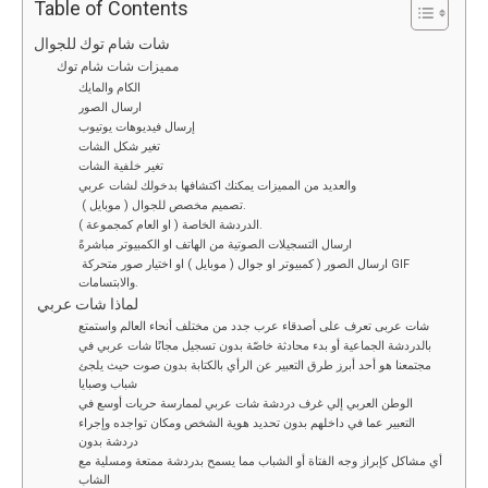
ce
tt
ail
d
ke
at
py
ar
Table of Contents
b
er
di
dI
s
Li
e
شات شام توك للجوال
مميزات شات شام توك
o
t
n
A
n
الكام والمايك
o
p
k
ارسال الصور
إرسال فيديوهات يوتيوب
k
p
تغير شكل الشات
تغير خلفية الشات
والعديد من المميزات يمكنك اكتشافها بدخولك لشات عربي
تصميم مخصص للجوال ( موبايل ).
الدردشة الخاصة ( او العام كمجموعة ).
ارسال التسجيلات الصوتية من الهاتف او الكمبيوتر مباشرةً
ارسال الصور ( كمبيوتر او جوال ( موبايل ) او اختيار صور متحركة GIF
والابتسامات.
لماذا شات عربي
شات عربى تعرف على أصدقاء عرب جدد من مختلف أنحاء العالم واستمتع
بالدردشة الجماعية أو بدء محادثة خاصّة بدون تسجيل مجانًا شات عربي في
مجتمعنا هو أحد أبرز طرق التعبير عن الرأي بالكتابة بدون صوت حيث يلجئ
شباب وصبايا
الوطن العربي إلي غرف دردشة شات عربي لممارسة حريات أوسع في
التعبير عما في داخلهم بدون تحديد هوية الشخص ومكان تواجده وإجراء
دردشة بدون
أي مشاكل كإبراز وجه الفتاة أو الشباب مما يسمح بدردشة ممتعة ومسلية مع
الشاب