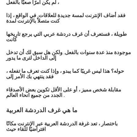
لم يكن أمرًا صعبًا بالفعل ،
فقد أضاف الإنترنت لمسة جديدة للعلاقات. في الواقع ، إذا
كنت متصلاً بالإنترنت لمدة
طويلة ، فستعرف أن غرف دردشة
عربي
التي يرجع تاريخها
كانت
موجودة منذ عدة سنوات بالفعل. ولكن هل سبق لك أن تدخل
إلى الداخل لترى ما يدور
حوله؟ هذا ليس غريبًا كما يبدو ، وإذا كنت تعرف ما تفعله ،
فقد ينتهي بك الأمر إلى
مقابلة شخص مميز ، أو على الأقل تكوين بعض الأصدقاء
الجدد من جميع انحاء العالم .
ما هي غرف الدردشة
العربية
باختصار ، تعد غرفة الدردشة
العربية
عبر الإنترنت مكانًا
افتراضيًا للقاء حيث