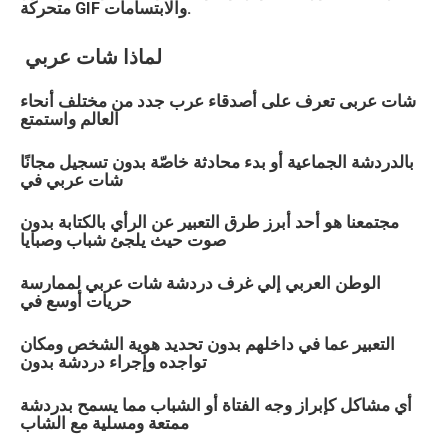
متحركة GIF والابتسامات.
لماذا
شات
عربي
شات
عربى
تعرف على أصدقاء عرب جدد من مختلف أنحاء
العالم واستمتع
بالدردشة الجماعية أو بدء محادثة خاصّة بدون تسجيل مجانًا
شات
عربي
في
مجتمعنا هو أحد أبرز طرق التعبير عن الرأي بالكتابة بدون
صوت حيث يلجئ شباب وصبايا
الوطن العربي إلي غرف دردشة شات
عربي
لممارسة
حريات أوسع في
التعبير عما في داخلهم بدون تحديد هوية الشخص ومكان
تواجده وإجراء دردشة بدون
أي مشاكل كإبراز وجه الفتاة أو الشباب مما يسمح بدردشة
ممتعة ومسلية مع الشاب