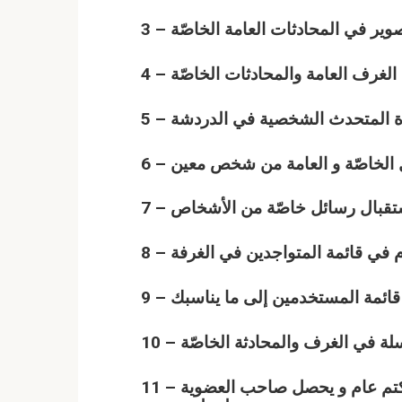
11 – عضوية أشراف تتضمن مراقبة الزوار من طرد و كتم عام و يحصل صاحب العضوية