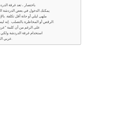
باختصار ، تعد غرفة الدردش
يمكنك الدخول في بعض الدردشة العشو
ملهى ليلي أو حانة أقل تكلفة. بال
الرقص أو المخاطرة بالتصلب . إنه ليس مكانًا للتجول فيه إذا لم تكن لديك نية للمشاركة.
على الرغم من أن كلمة “عربي
استخدام غرفة الدردشة ولك
عربي التواصل مع بعضهم البعض من خلال الرسائل النصية.