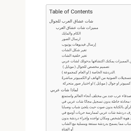
a
wi
m
e
n
h
ce
tt
ail
d
ke
at
Table of Contents
b
er
di
dI
s
L
شات عشاق العرب للجوال
A
n
t
o
مميزات شات عشاق العرب
الكام والمايك
o
p
ارسال الصور
إرسال فيديوهات يوتيوب
k
p
تغير شكل الشات
تغير خلفية الشات
ن المميزات يمكنك اكتشافها بدخولك لشات عربي
تصميم مخصص للجوال ( موبايل ).
الدردشة الخاصة ( او العام كمجموعة ).
سجيلات الصوتية من الهاتف او الكمبيوتر مباشرةً
لماذا شات عربي
قاء عرب جدد من مختلف أنحاء العالم واستمتع
ء محادثة خاصّة بدون تسجيل مجانًا شات عربي في
الرأي بالكتابة بدون صوت حيث يلجئ شباب وصبايا
رف دردشة شات عربي لممارسة حريات أوسع في
يد هوية الشخص ومكان تواجده وإجراء دردشة بدون
لشباب مما يسمح بدردشة ممتعة ومسلية مع الشاب
أو الفتاة