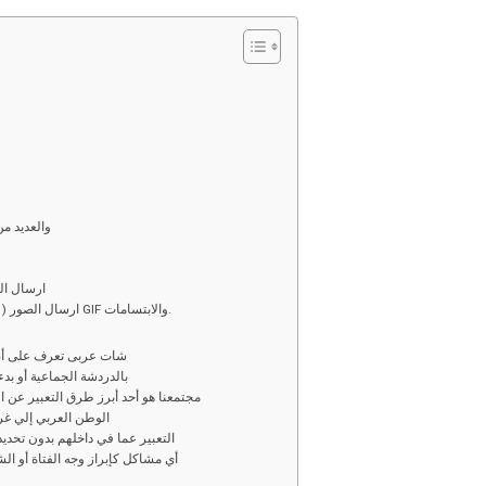
o
h
py
ar
i
e
n
k
والعديد م
ارسال الت
ارسال الصور ( كمبيوتر او جوال ( موبايل ) او اختيار صور متحركة GIF والابتسامات.
شات عربى تعرف على أصد
بالدردشة الجماعية أو بد
مجتمعنا هو أحد أبرز طرق التعبير عن 
الوطن العربي إلي غ
التعبير عما في داخلهم بدون تحد
أي مشاكل كإبراز وجه الفتاة أو ا