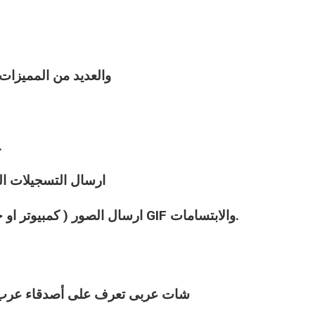
والعديد من المميزا
الدردشة الخاصة ( او ال
ارسال التسجيلات الص
ارسال الصور ( كمبيوتر او جوال ( موبايل ) او اختيار صور متحركة GIF والابتسامات.
شات
عربى
تعرف على أصدقاء عرب ج