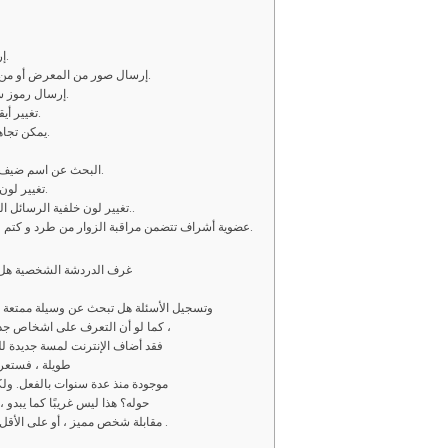
2 – إرسال رسائل كتابية خاصّة و عامة غير محدودة.
3 – إرسال صور من المعرض أو من كاميرا التصوير في المحادثات العامة الخاصّة.
4 – إرسال رموز سمايلي في الغرف العامة والمحادثات الخاصّة.
5 – تغيير أيقونة أو صورة المتحدث الشخصية في الدردشة.
6 – يمكن تجاهل الرسائل الخاصّة و العامة من شخص معين.
8 – البحث عن اسم ضيف أو مستخدم في قائمة المتواجدين في الغرفة.
9 – تغيير لون الاسم في قائمة المستخدمين إلى ما يناسبك.
10 – تغيير لون خلفية الرسائل النصية المرسلة في الغرف والمحادثة الخاصّة..
11 – عضوية أشراف تتضمن مراقبة الزوار من طرد و كتم عام و يحصل صاحب العضوية على لون مميز.
غرف الدردشة الشخصية هل تر
وتسجيل الأسئلة هل تبحث عن وسيلة ممتعة لل
كما لو أن التعرف على اشخاص جدد أو مقابلة أشخاص جدد لم يكن أمرًا صعبًا بالفعل ،
فقد أضاف الإنترنت لمسة جديدة للعل
طويلة ، فستعر
موجودة منذ عدة سنوات بالفعل. ولك
حوله؟ هذا ليس غريبًا كما يبدو ،
مقابلة شخص مميز ، أو على الأقل تكوين بعض الأصدقاء الجدد من جميع انحاء العالم .