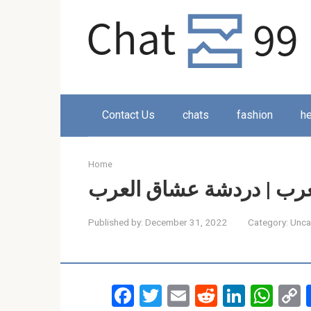
Skip
to
content
Contact Us
chats
fashion
he
Home
رب | دردشة عشاق العرب
Published by:
December 31, 2022
Category:
Unca
F
T
E
R
Li
W