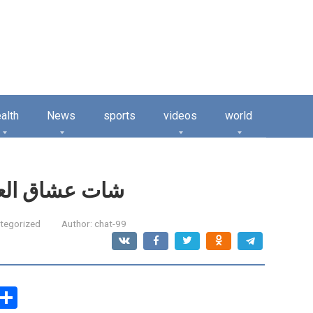
alth
News
sports
videos
world
شات عشاق الع
tegorized
Author:
chat-99
C
S