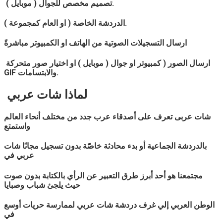
تصميم مخصص للجوال ( موبايل ).
الدردشة الخاصة ( او العام كمجموعة ).
ارسال التسجيلات الصوتية من الهاتف او الكمبيوتر مباشرةً
ارسال الصور ( كمبيوتر او جوال ( موبايل ) او اختيار صور متحركة
GIF والابتسامات.
لماذا
شات
عربي
شات
عربى
تعرف على أصدقاء عرب جدد من مختلف أنحاء العالم
واستمتع
بالدردشة الجماعية أو بدء محادثة خاصّة بدون تسجيل مجانًا شات
عربي
في
مجتمعنا هو أحد أبرز طرق التعبير عن الرأي بالكتابة بدون صوت
حيث يلجئ شباب وصبايا
الوطن العربي إلي غرف دردشة شات
عربي
لممارسة حريات أوسع
في