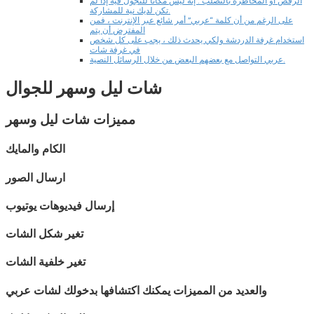
الرقص أو المخاطرة بالتصلب . إنه ليس مكانًا للتجول فيه إذا لم
تكن لديك نية للمشاركة.
على الرغم من أن كلمة “عربي” أمر شائع عبر الإنترنت ، فمن
المفترض أن يتم
استخدام غرفة الدردشة ولكي يحدث ذلك ، يجب على كل شخص
في غرفة شات
عربي التواصل مع بعضهم البعض من خلال الرسائل النصية.
شات
ليل وسهر
للجوال
مميزات شات
ليل وسهر
الكام والمايك
ارسال الصور
إرسال فيديوهات يوتيوب
تغير شكل الشات
تغير خلفية الشات
والعديد من المميزات يمكنك اكتشافها بدخولك لشات
عربي