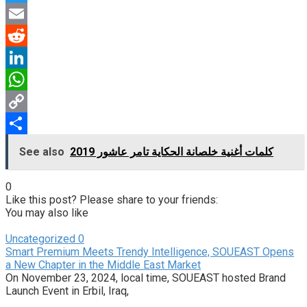
Twitter
Email
Reddit
LinkedIn
WhatsApp
Copy
Link
Share
كلمات أغنية خلصانة الحكاية تامر عاشور 2019
See also
0
Like this post? Please share to your friends:
You may also like
Uncategorized
0
Smart Premium Meets Trendy Intelligence, SOUEAST Opens
a New Chapter in the Middle East Market
On November 23, 2024, local time, SOUEAST hosted Brand
Launch Event in Erbil, Iraq,