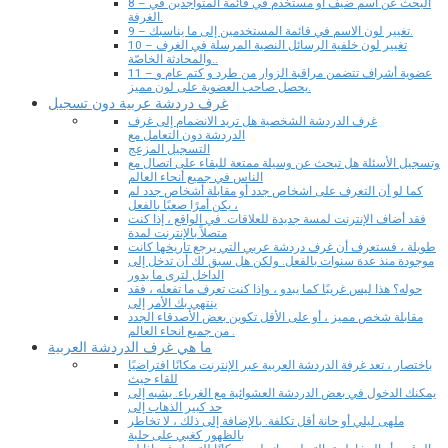
8 – البحث عن اسم ضيف أو مستخدم في قائمة المتواجدين في
الغرفة.
9 – تغيير لون الاسم في قائمة المستخدمين إلى ما يناسبك.
10 – تغيير لون خلفية الرسائل النصية المرسلة في الغرف
والمحادثة الخاصّة..
11 – عضوية أشراف تتضمن مراقبة الزوار من طرد و كتم عام و
يحصل صاحب العضوية على لون مميز.
غرف دردشة عربية دون تسجيل
غرف الدردشة الشخصية هل تريد الانضمام إلى غرف
الدردشة دون التعامل مع
التسجيل المزعج
وتسجيل الأسئلة هل تبحث عن وسيلة ممتعة للبقاء على اتصال مع
الناس في جميع أنحاء العالم
كما لو أن التعرف على اشخاص جدد أو مقابلة أشخاص جدد لم
يكن أمرًا صعبًا بالفعل ،
فقد أضاف الإنترنت لمسة جديدة للعلاقات. في الواقع ، إذا كنت
متصلاً بالإنترنت لمدة
طويلة ، فستعرف أن غرف دردشة عربي التي يرجع تاريخها كانت
موجودة منذ عدة سنوات بالفعل. ولكن هل سبق لك أن تدخل إلى
الداخل لترى ما يدور
حوله؟ هذا ليس غريبًا كما يبدو ، وإذا كنت تعرف ما تفعله ، فقد
ينتهي بك الأمر إلى
مقابلة شخص مميز ، أو على الأقل تكوين بعض الأصدقاء الجدد
من جميع انحاء العالم .
ما هي غرف الدردشة العربية
باختصار ، تعد غرفة الدردشة العربية عبر الإنترنت مكانًا افتراضيًا
للقاء حيث
يمكنك الدخول في بعض الدردشة العشوائية مع الغرباء. يشبه إلى
حد كبير الذهاب إلى
ملهى ليلي أو حانة أقل تكلفة. بالإضافة إلى ذلك ، لا تخاطر
بالظهور كغبي على حلبة