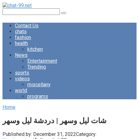
Skip
to
Search:
content
Contact Us
chats
fashion
health
kitchen
News
Entertainment
Trending
sports
videos
miscellany
world
programs
Home
شات ليل وسهر | دردشة ليل وسهر
Published by:
December 31, 2022
Category: