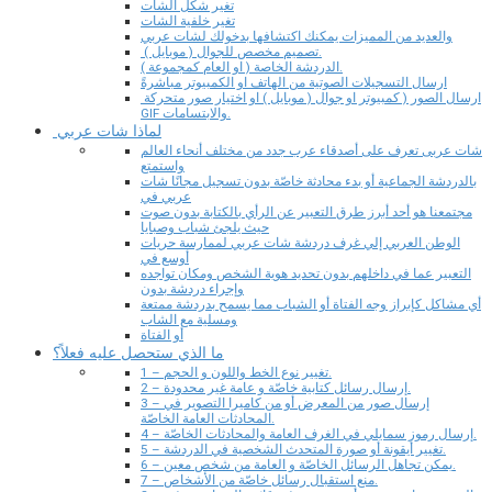
تغير شكل الشات
تغير خلفية الشات
والعديد من المميزات يمكنك اكتشافها بدخولك لشات عربي
تصميم مخصص للجوال ( موبايل ).
الدردشة الخاصة ( او العام كمجموعة ).
ارسال التسجيلات الصوتية من الهاتف او الكمبيوتر مباشرةً
ارسال الصور ( كمبيوتر او جوال ( موبايل ) او اختيار صور متحركة
GIF والابتسامات.
لماذا شات عربي
شات عربى تعرف على أصدقاء عرب جدد من مختلف أنحاء العالم
واستمتع
بالدردشة الجماعية أو بدء محادثة خاصّة بدون تسجيل مجانًا شات
عربي في
مجتمعنا هو أحد أبرز طرق التعبير عن الرأي بالكتابة بدون صوت
حيث يلجئ شباب وصبايا
الوطن العربي إلي غرف دردشة شات عربي لممارسة حريات
أوسع في
التعبير عما في داخلهم بدون تحديد هوية الشخص ومكان تواجده
وإجراء دردشة بدون
أي مشاكل كإبراز وجه الفتاة أو الشباب مما يسمح بدردشة ممتعة
ومسلية مع الشاب
أو الفتاة
ما الذي ستحصل عليه فعلاً؟
1 – تغيير نوع الخط واللون و الحجم.
2 – إرسال رسائل كتابية خاصّة و عامة غير محدودة.
3 – إرسال صور من المعرض أو من كاميرا التصوير في
المحادثات العامة الخاصّة.
4 – إرسال رموز سمايلي في الغرف العامة والمحادثات الخاصّة.
5 – تغيير أيقونة أو صورة المتحدث الشخصية في الدردشة.
6 – يمكن تجاهل الرسائل الخاصّة و العامة من شخص معين.
7 – منع استقبال رسائل خاصّة من الأشخاص.