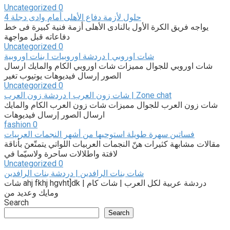
Uncategorized
0
4 حلول لأزمة دفاع الأهلى أمام وادى دجلة
يواجه فريق الكرة الأول بالنادى الأهلى أزمة فنية كبيرة فى خط
دفاعاته قبل مواجهة
Uncategorized
0
شات اوروبي | دردشة اوروبيات | بنات اوروبية
شات اوروبي للجوال مميزات شات اوروبي الكام والمايك ارسال
الصور إرسال فيديوهات يوتيوب تغير
Uncategorized
0
شات زون العرب | دردشة زون العرب | Zone chat
شات زون العرب للجوال مميزات شات زون العرب الكام والمايك
ارسال الصور إرسال فيديوهات
fashion
0
فساتين سهرة طويلة استوحيها من أشهر النجمات العربيات
مقالات مشابهة كثيرات هنّ النجمات العربيات اللواتي يتمتّعنَ بأناقة
لافتة واطلالات ساحرة ولاسيّما في
Uncategorized
0
شات بنات الرافدين | دردشة بنات الرافدين
شات ahj fkhj hgvht]dk | دردشة عربية لكل العرب | شات كام
ومايك وعديد من
Search
Search