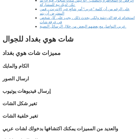
الرقص أو المخاطرة بالتصلب . إنه ليس مكانًا للتجول فيه إذا لم
تكن لديك نية للمشاركة.
على الرغم من أن كلمة “عربي” أمر شائع عبر الإنترنت ، فمن
المفترض أن يتم
استخدام غرفة الدردشة ولكي يحدث ذلك ، يجب على كل شخص
في غرفة شات
عربي التواصل مع بعضهم البعض من خلال الرسائل النصية.
شات
هوي بغداد
للجوال
مميزات شات
هوي بغداد
الكام والمايك
ارسال الصور
إرسال فيديوهات يوتيوب
تغير شكل الشات
تغير خلفية الشات
والعديد من المميزات يمكنك اكتشافها بدخولك لشات
عربي