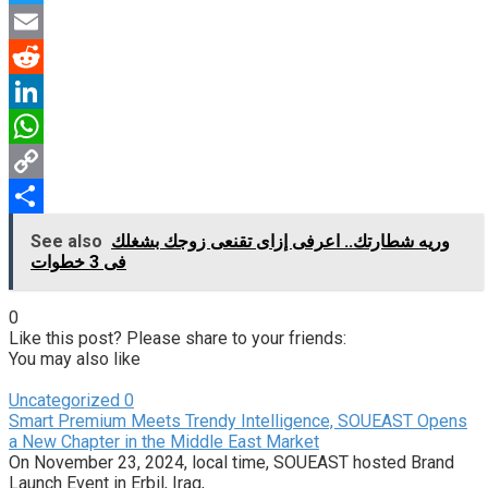
Twitter
Email
Reddit
LinkedIn
WhatsApp
Copy
Link
Share
وريه شطارتك.. اعرفى إزاى تقنعى زوجك بشغلك
See also
فى 3 خطوات
0
Like this post? Please share to your friends:
You may also like
Uncategorized
0
Smart Premium Meets Trendy Intelligence, SOUEAST Opens
a New Chapter in the Middle East Market
On November 23, 2024, local time, SOUEAST hosted Brand
Launch Event in Erbil, Iraq,