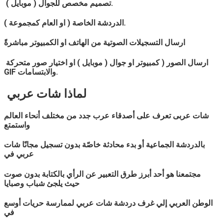
تصميم مخصص للجوال ( موبايل ).
الدردشة الخاصة ( او العام كمجموعة ).
ارسال التسجيلات الصوتية من الهاتف او الكمبيوتر مباشرةً
ارسال الصور ( كمبيوتر او جوال ( موبايل ) او اختيار صور متحركة
GIF والابتسامات.
لماذا
شات
عربي
شات
عربى
تعرف على أصدقاء عرب جدد من مختلف أنحاء العالم
واستمتع
بالدردشة الجماعية أو بدء محادثة خاصّة بدون تسجيل مجانًا شات
عربي
في
مجتمعنا هو أحد أبرز طرق التعبير عن الرأي بالكتابة بدون صوت
حيث يلجئ شباب وصبايا
الوطن العربي إلي غرف دردشة شات
عربي
لممارسة حريات أوسع
في