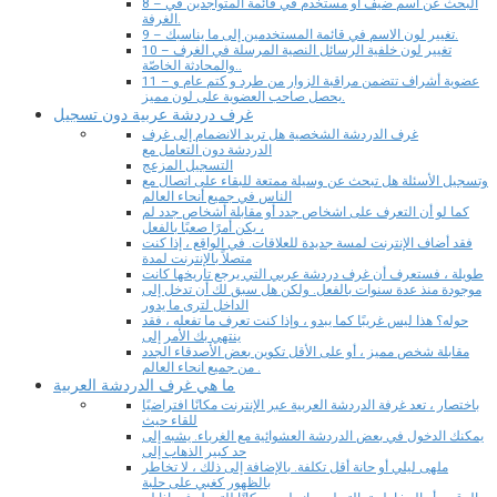
8 – البحث عن اسم ضيف أو مستخدم في قائمة المتواجدين في
الغرفة.
9 – تغيير لون الاسم في قائمة المستخدمين إلى ما يناسبك.
10 – تغيير لون خلفية الرسائل النصية المرسلة في الغرف
والمحادثة الخاصّة..
11 – عضوية أشراف تتضمن مراقبة الزوار من طرد و كتم عام و
يحصل صاحب العضوية على لون مميز.
غرف دردشة عربية دون تسجيل
غرف الدردشة الشخصية هل تريد الانضمام إلى غرف
الدردشة دون التعامل مع
التسجيل المزعج
وتسجيل الأسئلة هل تبحث عن وسيلة ممتعة للبقاء على اتصال مع
الناس في جميع أنحاء العالم
كما لو أن التعرف على اشخاص جدد أو مقابلة أشخاص جدد لم
يكن أمرًا صعبًا بالفعل ،
فقد أضاف الإنترنت لمسة جديدة للعلاقات. في الواقع ، إذا كنت
متصلاً بالإنترنت لمدة
طويلة ، فستعرف أن غرف دردشة عربي التي يرجع تاريخها كانت
موجودة منذ عدة سنوات بالفعل. ولكن هل سبق لك أن تدخل إلى
الداخل لترى ما يدور
حوله؟ هذا ليس غريبًا كما يبدو ، وإذا كنت تعرف ما تفعله ، فقد
ينتهي بك الأمر إلى
مقابلة شخص مميز ، أو على الأقل تكوين بعض الأصدقاء الجدد
من جميع انحاء العالم .
ما هي غرف الدردشة العربية
باختصار ، تعد غرفة الدردشة العربية عبر الإنترنت مكانًا افتراضيًا
للقاء حيث
يمكنك الدخول في بعض الدردشة العشوائية مع الغرباء. يشبه إلى
حد كبير الذهاب إلى
ملهى ليلي أو حانة أقل تكلفة. بالإضافة إلى ذلك ، لا تخاطر
بالظهور كغبي على حلبة