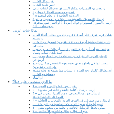
تغير شكل الشات
تغير خلفية الشات
والعديد من المميزات يمكنك اكتشافها بدخولك لشات عربي
تصميم مخصص للجوال ( موبايل ).
الدردشة الخاصة ( او العام كمجموعة ).
ارسال التسجيلات الصوتية من الهاتف او الكمبيوتر مباشرةً
ارسال الصور ( كمبيوتر او جوال ( موبايل ) او اختيار صور متحركة
GIF والابتسامات.
لماذا شات عربي
شات عربى تعرف على أصدقاء عرب جدد من مختلف أنحاء العالم
واستمتع
بالدردشة الجماعية أو بدء محادثة خاصّة بدون تسجيل مجانًا شات
عربي في
مجتمعنا هو أحد أبرز طرق التعبير عن الرأي بالكتابة بدون صوت
حيث يلجئ شباب وصبايا
الوطن العربي إلي غرف دردشة شات عربي لممارسة حريات
أوسع في
التعبير عما في داخلهم بدون تحديد هوية الشخص ومكان تواجده
وإجراء دردشة بدون
أي مشاكل كإبراز وجه الفتاة أو الشباب مما يسمح بدردشة ممتعة
ومسلية مع الشاب
أو الفتاة
ما الذي ستحصل عليه فعلاً؟
1 – تغيير نوع الخط واللون و الحجم.
2 – إرسال رسائل كتابية خاصّة و عامة غير محدودة.
3 – إرسال صور من المعرض أو من كاميرا التصوير في
المحادثات العامة الخاصّة.
4 – إرسال رموز سمايلي في الغرف العامة والمحادثات الخاصّة.
5 – تغيير أيقونة أو صورة المتحدث الشخصية في الدردشة.
6 – يمكن تجاهل الرسائل الخاصّة و العامة من شخص معين.
7 – منع استقبال رسائل خاصّة من الأشخاص.