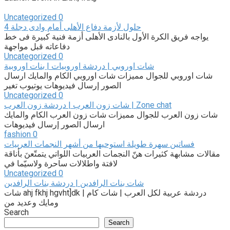
Uncategorized
0
4 حلول لأزمة دفاع الأهلى أمام وادى دجلة
يواجه فريق الكرة الأول بالنادى الأهلى أزمة فنية كبيرة فى خط
دفاعاته قبل مواجهة
Uncategorized
0
شات اوروبي | دردشة اوروبيات | بنات اوروبية
شات اوروبي للجوال مميزات شات اوروبي الكام والمايك ارسال
الصور إرسال فيديوهات يوتيوب تغير
Uncategorized
0
شات زون العرب | دردشة زون العرب | Zone chat
شات زون العرب للجوال مميزات شات زون العرب الكام والمايك
ارسال الصور إرسال فيديوهات
fashion
0
فساتين سهرة طويلة استوحيها من أشهر النجمات العربيات
مقالات مشابهة كثيرات هنّ النجمات العربيات اللواتي يتمتّعنَ بأناقة
لافتة واطلالات ساحرة ولاسيّما في
Uncategorized
0
شات بنات الرافدين | دردشة بنات الرافدين
شات ahj fkhj hgvht]dk | دردشة عربية لكل العرب | شات كام
ومايك وعديد من
Search
Search