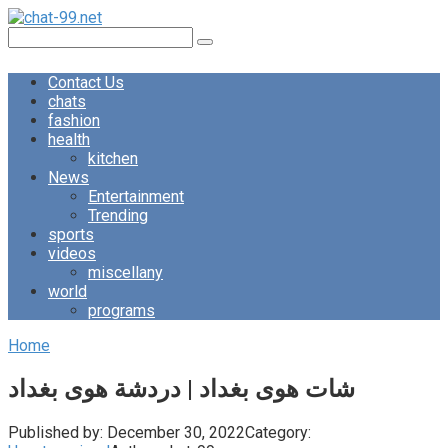
Skip
to
Search:
content
Contact Us
chats
fashion
health
kitchen
News
Entertainment
Trending
sports
videos
miscellany
world
programs
Home
شات هوى بغداد | دردشة هوى بغداد
Published by:
December 30, 2022
Category: