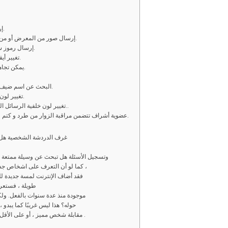
2 – إرسال رسائل كتابية خاصّة و عامة غير محدودة.
3 – إرسال صور من المعرض أو من كاميرا التصوير في المحادثات العامة الخاصّة.
4 – إرسال رموز سمايلي في الغرف العامة والمحادثات الخاصّة.
5 – تغيير أيقونة أو صورة المتحدث الشخصية في الدردشة.
6 – يمكن تجاهل الرسائل الخاصّة و العامة من شخص معين.
8 – البحث عن اسم ضيف أو مستخدم في قائمة المتواجدين في الغرفة.
9 – تغيير لون الاسم في قائمة المستخدمين إلى ما يناسبك.
10 – تغيير لون خلفية الرسائل النصية المرسلة في الغرف والمحادثة الخاصّة..
11 – عضوية أشراف تتضمن مراقبة الزوار من طرد و كتم عام و يحصل صاحب العضوية على لون مميز.
غرف الدردشة الشخصية هل تر
وتسجيل الأسئلة هل تبحث عن وسيلة ممتعة لل
كما لو أن التعرف على اشخاص جدد أو مقابلة أشخاص جدد لم يكن أمرًا صعبًا بالفعل ،
فقد أضاف الإنترنت لمسة جديدة للعل
طويلة ، فستعر
موجودة منذ عدة سنوات بالفعل. ولك
حوله؟ هذا ليس غريبًا كما يبدو ،
مقابلة شخص مميز ، أو على الأقل تكوين بعض الأصدقاء الجدد من جميع انحاء العالم .