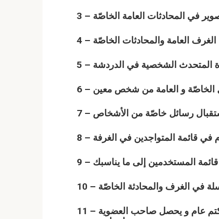
11 – عضوية أشراف تتضمن مراقبة الزوار من طرد و كتم عام و يحصل صاحب العضوية