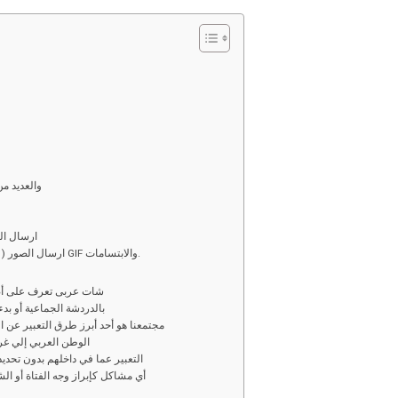
o
h
py
ar
i
e
n
k
والعديد م
ارسال الت
ارسال الصور ( كمبيوتر او جوال ( موبايل ) او اختيار صور متحركة GIF والابتسامات.
شات عربى تعرف على أصد
بالدردشة الجماعية أو بد
مجتمعنا هو أحد أبرز طرق التعبير عن 
الوطن العربي إلي غ
التعبير عما في داخلهم بدون تحد
أي مشاكل كإبراز وجه الفتاة أو ا