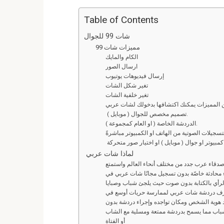
a
wi
m
e
n
h
ce
tt
ail
d
ke
at
Table of Contents
b
er
di
dI
s
L
شات 99 للجوال
A
n
t
مميزات شات 99
o
الكام والمايك
o
p
ارسال الصور
إرسال فيديوهات يوتيوب
k
p
تغير شكل الشات
تغير خلفية الشات
ن المميزات يمكنك اكتشافها بدخولك لشات عربي
تصميم مخصص للجوال ( موبايل ).
الدردشة الخاصة ( او العام كمجموعة ).
سجيلات الصوتية من الهاتف او الكمبيوتر مباشرةً
لماذا شات عربي
قاء عرب جدد من مختلف أنحاء العالم واستمتع
ء محادثة خاصّة بدون تسجيل مجانًا شات عربي في
الرأي بالكتابة بدون صوت حيث يلجئ شباب وصبايا
رف دردشة شات عربي لممارسة حريات أوسع في
يد هوية الشخص ومكان تواجده وإجراء دردشة بدون
لشباب مما يسمح بدردشة ممتعة ومسلية مع الشاب
أو الفتاة