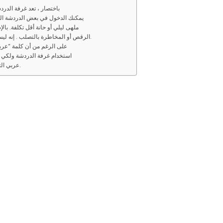
باختصار ، تعد غرفة الدردش
يمكنك الدخول في بعض الدردشة العشو
ملهى ليلي أو حانة أقل تكلفة. بال
الرقص أو المخاطرة بالتصلب . إنه ليس مكانًا للتجول فيه إذا لم تكن لديك نية للمشاركة.
على الرغم من أن كلمة “عربي
استخدام غرفة الدردشة ولك
عربي التواصل مع بعضهم البعض من خلال الرسائل النصية.