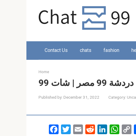
Skip
to
content
Contact Us
chats
fashion
he
Home
Published by:
December 31, 2022
Category:
Unca
F
T
E
R
Li
W