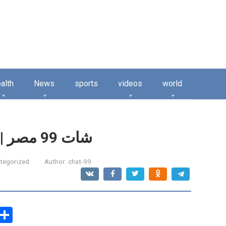
alth
News
sports
videos
world
شات 99 مصر | دردشة 99 مصر | شات 99
tegorized
Author:
chat-99
C
S