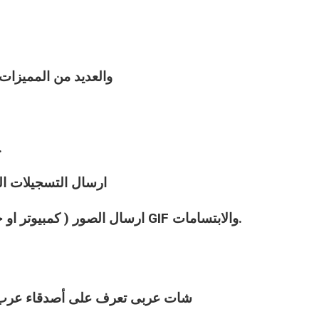
والعديد من المميزا
الدردشة الخاصة ( او ال
ارسال التسجيلات الص
ارسال الصور ( كمبيوتر او جوال ( موبايل ) او اختيار صور متحركة GIF والابتسامات.
شات
عربى
تعرف على أصدقاء عرب ج