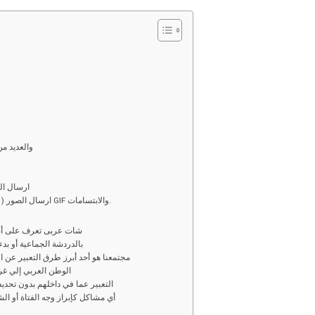
o
h
py
ar
i
e
n
k
والعديد م
ارسال الت
ارسال الصور ( كمبيوتر او جوال ( موبايل ) او اختيار صور متحركة GIF والابتسامات.
شات عربى تعرف على أصد
بالدردشة الجماعية أو بد
مجتمعنا هو أحد أبرز طرق التعبير عن 
الوطن العربي إلي غ
التعبير عما في داخلهم بدون تحد
أي مشاكل كإبراز وجه الفتاة أو ا