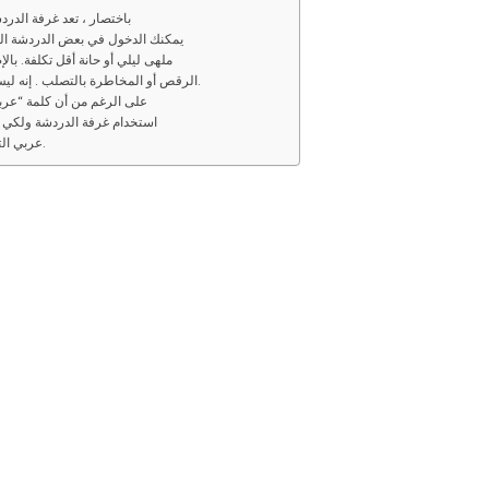
باختصار ، تعد غرفة الدردش
يمكنك الدخول في بعض الدردشة العشو
ملهى ليلي أو حانة أقل تكلفة. بال
الرقص أو المخاطرة بالتصلب . إنه ليس مكانًا للتجول فيه إذا لم تكن لديك نية للمشاركة.
على الرغم من أن كلمة “عربي
استخدام غرفة الدردشة ولك
عربي التواصل مع بعضهم البعض من خلال الرسائل النصية.