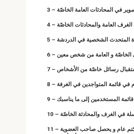
11 – عضوية أشراف تتضمن مراقبة الزوار من طرد و كتم عام و يحصل صاحب العضوية