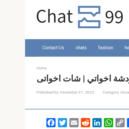
Skip
to
content
Contact Us
chats
fashion
he
Home
دشة اخواتي | شات اخواتى
Published by:
December 31, 2022
Category:
Unca
F
T
E
R
Li
W