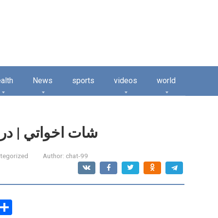
alth
News
sports
videos
world
شات اخواتي | در
tegorized
Author:
chat-99
C
S