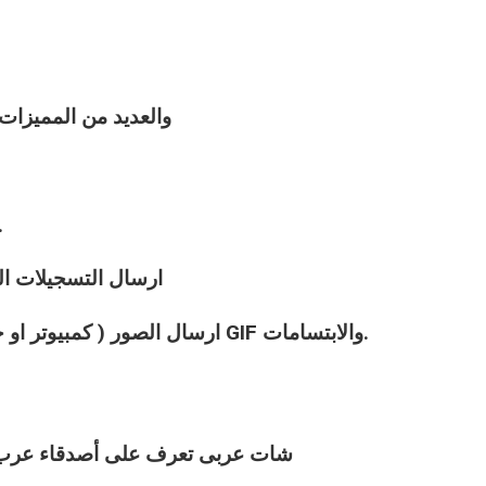
والعديد من المميزا
الدردشة الخاصة ( او ال
ارسال التسجيلات الص
ارسال الصور ( كمبيوتر او جوال ( موبايل ) او اختيار صور متحركة GIF والابتسامات.
شات
عربى
تعرف على أصدقاء عرب ج