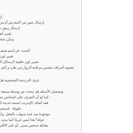
2 – إرسال رسائل كتابية خاصّة و عامة غير محدودة.
3 – إرسال صور من المعرض أو من كاميرا التصوير في المحادثات العامة الخاصّة.
4 – إرسال رموز سمايلي في الغرف العامة والمحادثات الخاصّة.
5 – تغيير أيقونة أو صورة المتحدث الشخصية في الدردشة.
6 – يمكن تجاهل الرسائل الخاصّة و العامة من شخص معين.
8 – البحث عن اسم ضيف أو مستخدم في قائمة المتواجدين في الغرفة.
9 – تغيير لون الاسم في قائمة المستخدمين إلى ما يناسبك.
10 – تغيير لون خلفية الرسائل النصية المرسلة في الغرف والمحادثة الخاصّة..
11 – عضوية أشراف تتضمن مراقبة الزوار من طرد و كتم عام و يحصل صاحب العضوية على لون مميز.
غرف الدردشة الشخصية هل تر
وتسجيل الأسئلة هل تبحث عن وسيلة ممتعة لل
كما لو أن التعرف على اشخاص جدد أو مقابلة أشخاص جدد لم يكن أمرًا صعبًا بالفعل ،
فقد أضاف الإنترنت لمسة جديدة للعل
طويلة ، فستعر
موجودة منذ عدة سنوات بالفعل. ولك
حوله؟ هذا ليس غريبًا كما يبدو ،
مقابلة شخص مميز ، أو على الأقل تكوين بعض الأصدقاء الجدد من جميع انحاء العالم .