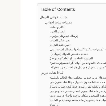
a
wi
m
e
n
h
ce
tt
ail
d
ke
at
Table of Contents
b
er
di
dI
s
L
شات اخواتي للجوال
A
n
t
o
مميزات شات اخواتي
الكام والمايك
o
p
ارسال الصور
إرسال فيديوهات يوتيوب
k
p
تغير شكل الشات
تغير خلفية الشات
ن المميزات يمكنك اكتشافها بدخولك لشات عربي
تصميم مخصص للجوال ( موبايل ).
الدردشة الخاصة ( او العام كمجموعة ).
سجيلات الصوتية من الهاتف او الكمبيوتر مباشرةً
لماذا شات عربي
قاء عرب جدد من مختلف أنحاء العالم واستمتع
ء محادثة خاصّة بدون تسجيل مجانًا شات عربي في
الرأي بالكتابة بدون صوت حيث يلجئ شباب وصبايا
رف دردشة شات عربي لممارسة حريات أوسع في
يد هوية الشخص ومكان تواجده وإجراء دردشة بدون
لشباب مما يسمح بدردشة ممتعة ومسلية مع الشاب
أو الفتاة