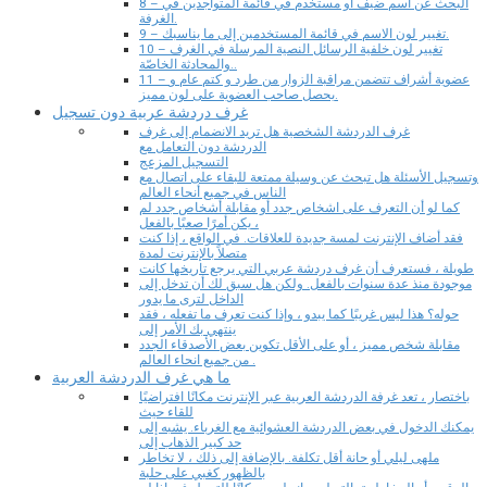
8 – البحث عن اسم ضيف أو مستخدم في قائمة المتواجدين في
الغرفة.
9 – تغيير لون الاسم في قائمة المستخدمين إلى ما يناسبك.
10 – تغيير لون خلفية الرسائل النصية المرسلة في الغرف
والمحادثة الخاصّة..
11 – عضوية أشراف تتضمن مراقبة الزوار من طرد و كتم عام و
يحصل صاحب العضوية على لون مميز.
غرف دردشة عربية دون تسجيل
غرف الدردشة الشخصية هل تريد الانضمام إلى غرف
الدردشة دون التعامل مع
التسجيل المزعج
وتسجيل الأسئلة هل تبحث عن وسيلة ممتعة للبقاء على اتصال مع
الناس في جميع أنحاء العالم
كما لو أن التعرف على اشخاص جدد أو مقابلة أشخاص جدد لم
يكن أمرًا صعبًا بالفعل ،
فقد أضاف الإنترنت لمسة جديدة للعلاقات. في الواقع ، إذا كنت
متصلاً بالإنترنت لمدة
طويلة ، فستعرف أن غرف دردشة عربي التي يرجع تاريخها كانت
موجودة منذ عدة سنوات بالفعل. ولكن هل سبق لك أن تدخل إلى
الداخل لترى ما يدور
حوله؟ هذا ليس غريبًا كما يبدو ، وإذا كنت تعرف ما تفعله ، فقد
ينتهي بك الأمر إلى
مقابلة شخص مميز ، أو على الأقل تكوين بعض الأصدقاء الجدد
من جميع انحاء العالم .
ما هي غرف الدردشة العربية
باختصار ، تعد غرفة الدردشة العربية عبر الإنترنت مكانًا افتراضيًا
للقاء حيث
يمكنك الدخول في بعض الدردشة العشوائية مع الغرباء. يشبه إلى
حد كبير الذهاب إلى
ملهى ليلي أو حانة أقل تكلفة. بالإضافة إلى ذلك ، لا تخاطر
بالظهور كغبي على حلبة