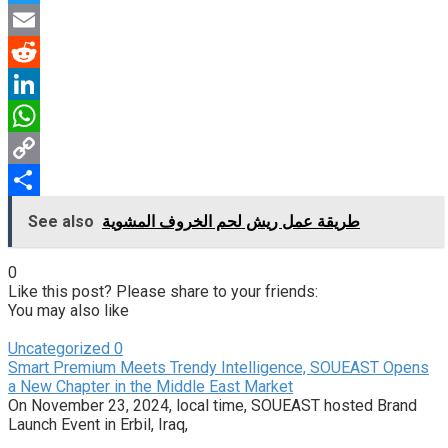
Twitter
Email
Reddit
LinkedIn
WhatsApp
Copy
Link
Share
طريقة عمل ريش لحم الخروف المشوية
See also
0
Like this post? Please share to your friends:
You may also like
Uncategorized
0
Smart Premium Meets Trendy Intelligence, SOUEAST Opens
a New Chapter in the Middle East Market
On November 23, 2024, local time, SOUEAST hosted Brand
Launch Event in Erbil, Iraq,