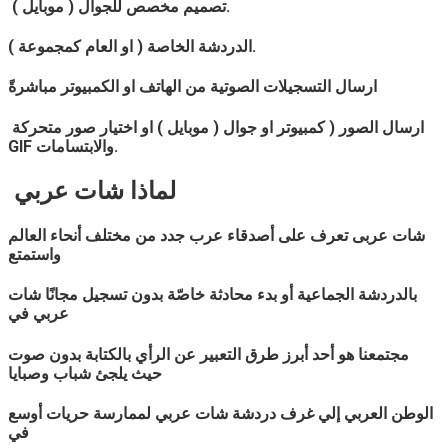
تصميم مخصص للجوال ( موبايل ).
الدردشة الخاصة ( او العام كمجموعة ).
ارسال التسجيلات الصوتية من الهاتف او الكمبيوتر مباشرةً
ارسال الصور ( كمبيوتر او جوال ( موبايل ) او اختيار صور متحركة
GIF والابتسامات.
لماذا
شات
عربي
شات
عربى
تعرف على أصدقاء عرب جدد من مختلف أنحاء العالم
واستمتع
بالدردشة الجماعية أو بدء محادثة خاصّة بدون تسجيل مجانًا شات
عربي
في
مجتمعنا هو أحد أبرز طرق التعبير عن الرأي بالكتابة بدون صوت
حيث يلجئ شباب وصبايا
الوطن العربي إلي غرف دردشة شات
عربي
لممارسة حريات أوسع
في