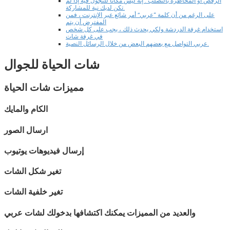
الرقص أو المخاطرة بالتصلب . إنه ليس مكانًا للتجول فيه إذا لم
تكن لديك نية للمشاركة.
على الرغم من أن كلمة “عربي” أمر شائع عبر الإنترنت ، فمن
المفترض أن يتم
استخدام غرفة الدردشة ولكي يحدث ذلك ، يجب على كل شخص
في غرفة شات
عربي التواصل مع بعضهم البعض من خلال الرسائل النصية.
شات
الحياة
للجوال
مميزات شات
الحياة
الكام والمايك
ارسال الصور
إرسال فيديوهات يوتيوب
تغير شكل الشات
تغير خلفية الشات
والعديد من المميزات يمكنك اكتشافها بدخولك لشات
عربي