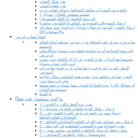
تغير شكل الشات
تغير خلفية الشات
والعديد من المميزات يمكنك اكتشافها بدخولك لشات عربي
تصميم مخصص للجوال ( موبايل ).
الدردشة الخاصة ( او العام كمجموعة ).
ارسال التسجيلات الصوتية من الهاتف او الكمبيوتر مباشرةً
ارسال الصور ( كمبيوتر او جوال ( موبايل ) او اختيار صور متحركة
GIF والابتسامات.
لماذا شات عربي
شات عربى تعرف على أصدقاء عرب جدد من مختلف أنحاء العالم
واستمتع
بالدردشة الجماعية أو بدء محادثة خاصّة بدون تسجيل مجانًا شات
عربي في
مجتمعنا هو أحد أبرز طرق التعبير عن الرأي بالكتابة بدون صوت
حيث يلجئ شباب وصبايا
الوطن العربي إلي غرف دردشة شات عربي لممارسة حريات
أوسع في
التعبير عما في داخلهم بدون تحديد هوية الشخص ومكان تواجده
وإجراء دردشة بدون
أي مشاكل كإبراز وجه الفتاة أو الشباب مما يسمح بدردشة ممتعة
ومسلية مع الشاب
أو الفتاة
ما الذي ستحصل عليه فعلاً؟
1 – تغيير نوع الخط واللون و الحجم.
2 – إرسال رسائل كتابية خاصّة و عامة غير محدودة.
3 – إرسال صور من المعرض أو من كاميرا التصوير في
المحادثات العامة الخاصّة.
4 – إرسال رموز سمايلي في الغرف العامة والمحادثات الخاصّة.
5 – تغيير أيقونة أو صورة المتحدث الشخصية في الدردشة.
6 – يمكن تجاهل الرسائل الخاصّة و العامة من شخص معين.
7 – منع استقبال رسائل خاصّة من الأشخاص.