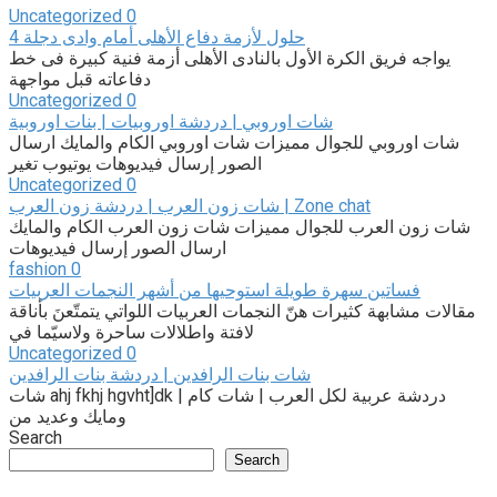
Uncategorized
0
4 حلول لأزمة دفاع الأهلى أمام وادى دجلة
يواجه فريق الكرة الأول بالنادى الأهلى أزمة فنية كبيرة فى خط
دفاعاته قبل مواجهة
Uncategorized
0
شات اوروبي | دردشة اوروبيات | بنات اوروبية
شات اوروبي للجوال مميزات شات اوروبي الكام والمايك ارسال
الصور إرسال فيديوهات يوتيوب تغير
Uncategorized
0
شات زون العرب | دردشة زون العرب | Zone chat
شات زون العرب للجوال مميزات شات زون العرب الكام والمايك
ارسال الصور إرسال فيديوهات
fashion
0
فساتين سهرة طويلة استوحيها من أشهر النجمات العربيات
مقالات مشابهة كثيرات هنّ النجمات العربيات اللواتي يتمتّعنَ بأناقة
لافتة واطلالات ساحرة ولاسيّما في
Uncategorized
0
شات بنات الرافدين | دردشة بنات الرافدين
شات ahj fkhj hgvht]dk | دردشة عربية لكل العرب | شات كام
ومايك وعديد من
Search
Search