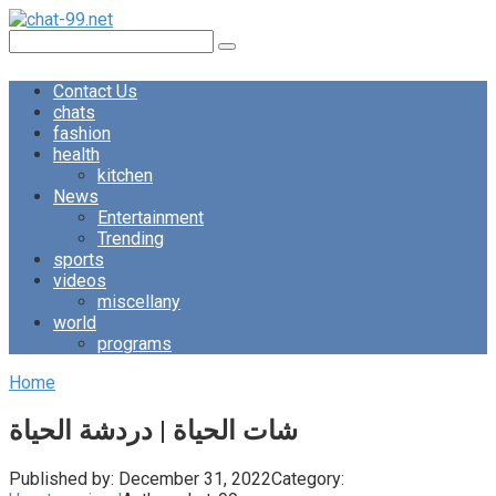
Skip
to
Search:
content
Contact Us
chats
fashion
health
kitchen
News
Entertainment
Trending
sports
videos
miscellany
world
programs
Home
شات الحياة | دردشة الحياة
Published by:
December 31, 2022
Category: