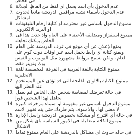
في الخاص
عدم الدخول بأى اسم يحمل اى لفظ من الفاظ الجلالة
عدم الدخول بأسماء تشبه مراقبين الدردشة مانعاً لحدوث
المشاكل
ممنوع الدخول باسامى غير محترمه او كتابة ارقام التليفونات
او البريد الالكتروني
ممنوع استفزاز ومضايقه الأعضاء على العام واذ حذث هذا فى
الخاص يمكنك تجاهله
يمنع الإعلان عن أي موقع في غرف الدردشة على العام
ويمنع كتابة أي رابط يحمل اسم غير اوقات دوت كوم على
العام ، ولكن نسمح بروابط مشهورة مثل اليوتيوب و الفيس
بوك وتويتر فقط
ممنوع الكتابة باللغة العربية فى الغرفة المخصصة للغة
الانجليزية
ممنوع الكتابة بالالوان الفاتحة التى قد تؤذى عين المستخدم
عند النظر اليها
في حالة تعرضك لمضايقة شخص على الخاص قم بعمل
تجاهل لهذا الشخص فورا
ممنوع الدخول باسامى غير مفهومة او اسماء مزخرفه كبيره
لا معنى لها ، والا سوف يتم طردك حتى يتم تغيير الاسم
في حالة أي اقتراح أو مشكلة بخصوص الدردشة راسل الإدارة
ممنوع الكلام منعا باتا فى الامور السياسه بأى شكل من
الاشكال
فى حاله حدوث اى مشاكل بالدردشة على العام ممنوع تماما