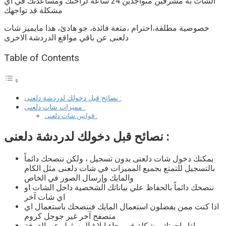
الشات به مشرفين متواجدين 24 ساعة لراحتك ومساعدتك في اي
مشكلة قد تواجهك
خصوصية مطلقة،احترام ،متعة فائدة، جو هادئ، هذا مايميز
شات
دلعنى
عن باقي مواقع الدردشة الاخرى
Table of Contents
نصائح قبل دخولك لدردشة دلعنى :
مميزات شات دلعنى :
قوانين شات دلعنى :
نصائح قبل دخولك لدردشة دلعنى :
يمكنك دخول
شات دلعنى
بدون تسجيل ، ولكن ننصحك دائماً
بالتسجيل للتمتع بجميع المميزات في
شات دلعنى
مثل الكام
والمايك وإرسال الصور في الخاص
ننصحك دائماً بالحفاظ علي بياناتك الشخصية داخل الشات او
اي شات آخر
اذا كنت ممن يفضلون استعمال المايك فننصحك باستعمال اي
متصفح آخر غير جوجل كروم
اذا واجهتك مشكلة فـ برجاء إبلاغ المسئول عن الغرفة