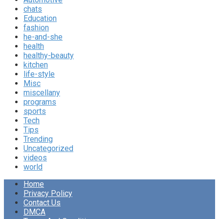
chats
Education
fashion
he-and-she
health
healthy-beauty
kitchen
life-style
Misc
miscellany
programs
sports
Tech
Tips
Trending
Uncategorized
videos
world
Home
Privacy Policy
Contact Us
DMCA