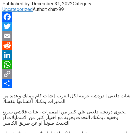
Published by:
December 31, 2022
Category:
Uncategorized
Author:
chat-99
Facebook
Twitter
Email
Reddit
LinkedIn
WhatsApp
Copy
Link
Share
شات دلعنى
| دردشة عربية لكل العرب | شات كام ومايك وعديد من
المميزات يمكنك اكتشافها بنفسك
يحتوى
دردشة دلعنى
علي كثير من المميزات ، شات فلاشي سريع
وخفيف يمكنك التحدث بحرية مع اختيار كثير من الاسمايلات او
التحدث صوتياً او عن طريق الكاميرا