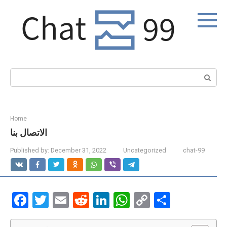
Skip
to
content
Search:
Home
الاتصال بنا
Published by:
December 31, 2022
Uncategorized
chat-99
F
T
E
R
Li
W
C
S
a
wi
m
e
n
h
o
h