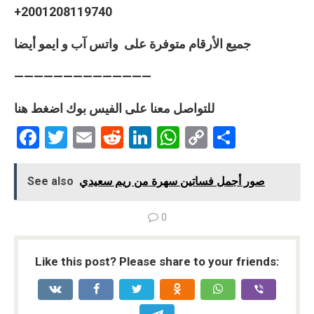
‎+20
01208119740
جميع الأرقام متوفرة على واتس آب و ايمو أيضا
——————————————
للتواصل معنا على الفيس بوك اضغط هنا
F
T
E
R
Li
W
C
S
a
wi
m
e
n
h
o
h
ce
tt
ail
d
ke
at
py
ar
صور أجمل فساتين سهرة من ريم سعيدي
See also
b
er
di
dI
s
Li
e
0
o
t
n
A
n
o
p
k
Like this post? Please share to your friends:
k
p