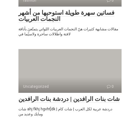
fashion
0
فساتين سهرة طويلة استوحيها من أشهر
النجمات العربيات
مقالات مشابهة كثيرات هنّ النجمات العربيات اللواتي يتمتّعنَ بأناقة
لافتة واطلالات ساحرة ولاسيّما في
Uncategorized
0
شات بنات الرافدين | دردشة بنات الرافدين
شات ahj fkhj hgvht]dk | دردشة عربية لكل العرب | شات كام
ومايك وعديد من