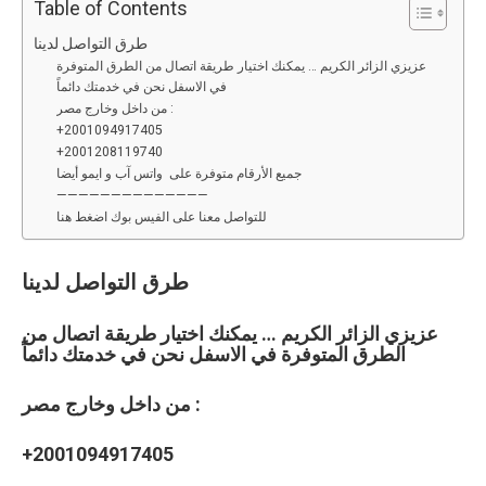
ce
tt
ail
d
ke
at
py
ar
Table of Contents
b
er
di
dI
s
Li
e
طرق التواصل لدينا
عزيزي الزائر الكريم … يمكنك اختيار طريقة اتصال من الطرق المتوفرة
o
t
n
A
n
في الاسفل نحن في خدمتك دائماً
o
p
k
من داخل وخارج مصر :
‎+2001094917405
k
p
‎+2001208119740
جميع الأرقام متوفرة على واتس آب و ايمو أيضا
——————————————
للتواصل معنا على الفيس بوك اضغط هنا
طرق التواصل لدينا
عزيزي الزائر الكريم … يمكنك اختيار طريقة اتصال من
الطرق المتوفرة في الاسفل نحن في خدمتك دائماً
من داخل وخارج مصر :
‎+20
01094917405