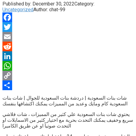
Published by:
December 30, 2022
Category:
Uncategorized
Author:
chat-99
Facebook
Twitter
Email
Reddit
LinkedIn
WhatsApp
Copy
Link
Share
شات بنات السعودية
| دردشة بنات السعودية للجوال | شات بنات
السعودية كام ومايك وعديد من المميزات يمكنك اكتشافها بنفسك
يحتوي
شات بنات السعودية
علي كثير من المميزات ، شات فلاشي
سريع وخفيف يمكنك التحدث بحرية مع اختيار كثير من الاسمايلات او
التحدث صوتياً او عن طريق الكاميرا