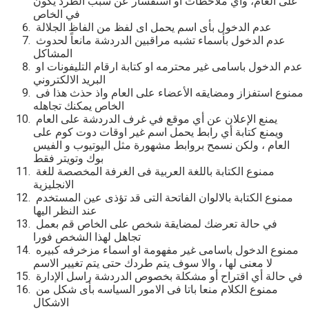
على العام، وأي ملاحظات أو استفسار عن سبب الطرد يكون
في الخاص
عدم الدخول بأى اسم يحمل اى لفظ من الفاظ الجلالة
عدم الدخول بأسماء تشبه مراقبين الدردشة مانعاً لحدوث
المشاكل
عدم الدخول باسامى غير محترمه او كتابة ارقام التليفونات او
البريد الالكتروني
ممنوع استفزاز ومضايقه الأعضاء على العام واذ حذث هذا فى
الخاص يمكنك تجاهله
يمنع الإعلان عن أي موقع في غرف الدردشة على العام
ويمنع كتابة أي رابط يحمل اسم غير اوقات دوت كوم على
العام ، ولكن نسمح بروابط مشهورة مثل اليوتيوب و الفيس
بوك وتويتر فقط
ممنوع الكتابة باللغة العربية فى الغرفة المخصصة للغة
الانجليزية
ممنوع الكتابة بالالوان الفاتحة التى قد تؤذى عين المستخدم
عند النظر اليها
في حالة تعرضك لمضايقة شخص على الخاص قم بعمل
تجاهل لهذا الشخص فورا
ممنوع الدخول باسامى غير مفهومة او اسماء مزخرفه كبيره
لا معنى لها ، والا سوف يتم طردك حتى يتم تغيير الاسم
في حالة أي اقتراح أو مشكلة بخصوص الدردشة راسل الإدارة
ممنوع الكلام منعا باتا فى الامور السياسه بأى شكل من
الاشكال