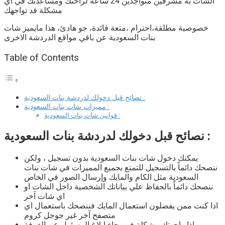
الشات به مشرفين متواجدين 24 ساعة لراحتك ومساعدتك في اي
مشكلة قد تواجهك
خصوصية مطلقة،احترام ،متعة فائدة، جو هادئ، هذا مايميز
شات
بنات السعودية
عن باقي مواقع الدردشة الاخرى
Table of Contents
نصائح قبل دخولك لدردشة بنات السعودية :
مميزات شات بنات السعودية :
قوانين شات بنات السعودية :
نصائح قبل دخولك لدردشة بنات السعودية :
يمكنك دخول شات بنات السعودية بدون تسجيل ، ولكن
ننصحك دائماً بالتسجيل للتمتع بجميع المميزات في
شات بنات
السعودية
مثل الكام والمايك وإرسال الصور في الخاص
ننصحك دائماً بالحفاظ علي بياناتك الشخصية داخل الشات او
اي شات آخر
اذا كنت ممن يفضلون استعمال المايك فننصحك باستعمال اي
متصفح آخر غير جوجل كروم
اذا واجهتك مشكلة فـ برجاء إبلاغ المسئول عن الغرفة