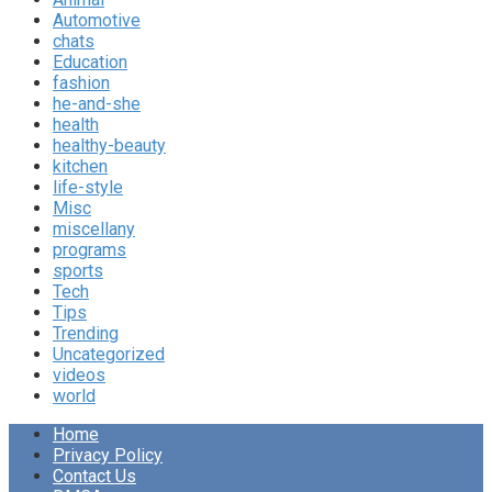
Automotive
chats
Education
fashion
he-and-she
health
healthy-beauty
kitchen
life-style
Misc
miscellany
programs
sports
Tech
Tips
Trending
Uncategorized
videos
world
Home
Privacy Policy
Contact Us