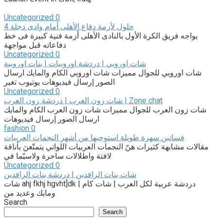
Uncategorized
0
4 حلول لأزمة دفاع الأهلى أمام وادى دجلة
يواجه فريق الكرة الأول بالنادى الأهلى أزمة فنية كبيرة فى خط
دفاعاته قبل مواجهة
Uncategorized
0
شات اوروبي | دردشة اوروبيات | بنات اوروبية
شات اوروبي للجوال مميزات شات اوروبي الكام والمايك ارسال
الصور إرسال فيديوهات يوتيوب تغير
Uncategorized
0
شات زون العرب | دردشة زون العرب | Zone chat
شات زون العرب للجوال مميزات شات زون العرب الكام والمايك
ارسال الصور إرسال فيديوهات
fashion
0
فساتين سهرة طويلة استوحيها من أشهر النجمات العربيات
مقالات مشابهة كثيرات هنّ النجمات العربيات اللواتي يتمتّعنَ بأناقة
لافتة واطلالات ساحرة ولاسيّما في
Uncategorized
0
شات بنات الرافدين | دردشة بنات الرافدين
شات ahj fkhj hgvht]dk | دردشة عربية لكل العرب | شات كام
ومايك وعديد من
Search
Search