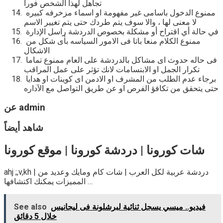
تجاهل لهذا الشخص فورا
ممنوع الدخول باسامى غير مفهومة او اسماء مزخرفه كبيره
لا معنى لها ، والا سوف يتم طردك حتى يتم تغيير الاسم
في حالة أي اقتراح أو مشكلة بخصوص الدردشة راسل الإدارة
ممنوع الكلام منعا باتا فى الامور السياسه بأى شكل من
الاشكال
فى حاله حدوث اى مشاكل بالدردشة على العام ممنوع تماما
تكرار الجمل او الابتسامات لانك تؤثر على عمل المراقب
برجاء عدم الطلب من المشرف او الادمن اى كوينات او هدايا
حتى يتحقق من تكافؤ الفرص او عن طريق التواصل مع الآداره
عن admin
شاهد أيضاً
شات كورونا | دردشة كورونا | موقع كورونا
ahj ;,v,kh | دردشة عربية لكل العرب | شات كام ومايك وعديد من
المميزات يمكنك اكتشافها …
فيديو.. ميسي يسجل ثنائية لبرشلونة فى ليجانيس
See also
خلال 5 دقائق