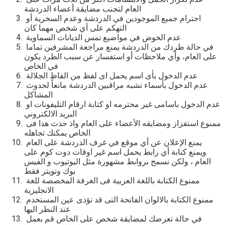
العام لتجنب مضايقة أعضاء الدردشة
احترام جميع الموجودين في الدردشة وعدم السخرية أو
التهكم على أي شخص مهما كان
عدم الخوض في مواضيع تمس الديانات السماوية
في حالة طردك من الدردشة يمنع مراجعة المشرفين تماما
على العام، وأي ملاحظات أو استفسار عن سبب الطرد يكون
في الخاص
عدم الدخول بأى اسم يحمل اى لفظ من الفاظ الجلالة
عدم الدخول بأسماء تشبه مراقبين الدردشة مانعاً لحدوث
المشاكل
عدم الدخول باسامى غير محترمه او كتابة ارقام التليفونات او
البريد الالكتروني
ممنوع استفزاز ومضايقه الأعضاء على العام واذ حذث هذا فى
الخاص يمكنك تجاهله
يمنع الإعلان عن أي موقع في غرف الدردشة على العام
ويمنع كتابة أي رابط يحمل اسم غير اوقات دوت كوم على
العام ، ولكن نسمح بروابط مشهورة مثل اليوتيوب و الفيس
بوك وتويتر فقط
ممنوع الكتابة باللغة العربية فى الغرفة المخصصة للغة
الانجليزية
ممنوع الكتابة بالالوان الفاتحة التى قد تؤذى عين المستخدم
عند النظر اليها
في حالة تعرضك لمضايقة شخص على الخاص قم بعمل