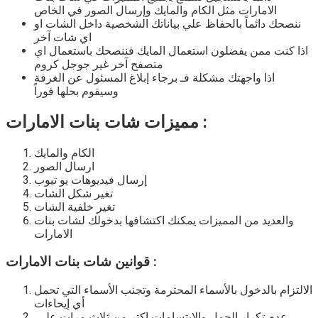
الامارات
مثل الكام والمايك وإرسال الصور في الخاص
ننصحك دائماً بالحفاظ علي بياناتك الشخصية داخل الشات او
اي شات آخر
اذا كنت ممن يفضلون استعمال المايك فننصحك باستعمال اي
متصفح آخر غير جوجل كروم
اذا واجهتك مشكلة فـ برجاء إبلاغ المسئول عن الغرفة
وسيقوم بحلها فوراً
مميزات شات بنات الامارات :
الكام والمايك
ارسال الصور
إرسال فيديوهات يو تيوب
تغير شكل الشات
تغير خلفية الشات
والعديد من المميزات يمكنك اكتشافها بدخولك
لشات بنات
الامارات
:
قوانين شات بنات الامارات
الالتزام بالدخول بالأسماء المحترمة وتجنب الأسماء التي تحمل
أي إيحاءات
عدم تكرار الجمل والابتسامات اكتر من ثلاث مرات على