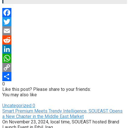
Facebook
Twitter
Email
Reddit
LinkedIn
WhatsApp
Copy
0
Link
Share
Like this post? Please share to your friends:
You may also like
Uncategorized
0
Smart Premium Meets Trendy Intelligence, SOUEAST Opens
a New Chapter in the Middle East Market
On November 23, 2024, local time, SOUEAST hosted Brand
Launch Event in Erbil, Iraq,