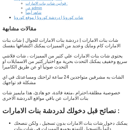
قوانين شات بنات الامارات :
عن admin
شاهد أيضاً
شات كورونا | دردشة كورونا | موقع كورونا
مقالات مشابهة
شات بنات الامارات |
دردشة بنات الامارات للجوال | شات بنات
الامارات كام ومايك وعديد من المميزات يمكنك اكتشافها بنفسك
يحتوى
شات بنات الامارات
علي كثير من المميزات ، شات فلاشي
سريع وخفيف يمكنك التحدث بحرية مع اختيار كثير من الاسمايلات او
التحدث صوتياً او عن طريق الكاميرا
الشات به مشرفين متواجدين 24 ساعة لراحتك ومساعدتك في اي
مشكلة قد تواجهك
خصوصية مطلقة،احترام ،متعة فائدة، جو هادئ، هذا مايميز
شات
بنات الامارات
عن باقي مواقع الدردشة الاخرى
نصائح قبل دخولك لدردشة بنات الامارات :
يمكنك دخول شات بنات الامارات بدون تسجيل ، ولكن ننصحك
دائماً بالتسجيل للتمتع بجميع المميزات في
شات بنات