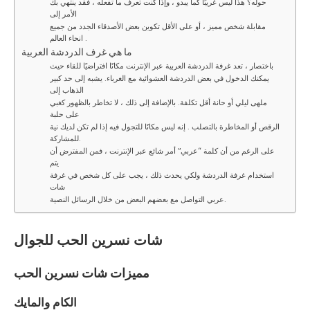
حوله؟ هذا ليس غريبًا كما يبدو ، وإذا كنت تعرف ما تفعله ، فقد ينتهي بك
الأمر إلى
مقابلة شخص مميز ، أو على الأقل تكوين بعض الأصدقاء الجدد من جميع
انحاء العالم .
ما هي غرف الدردشة العربية
باختصار ، تعد غرفة الدردشة العربية عبر الإنترنت مكانًا افتراضيًا للقاء حيث
يمكنك الدخول في بعض الدردشة العشوائية مع الغرباء. يشبه إلى حد كبير
الذهاب إلى
ملهى ليلي أو حانة أقل تكلفة. بالإضافة إلى ذلك ، لا تخاطر بالظهور كغبي
على حلبة
الرقص أو المخاطرة بالتصلب . إنه ليس مكانًا للتجول فيه إذا لم تكن لديك نية
للمشاركة.
على الرغم من أن كلمة “عربي” أمر شائع عبر الإنترنت ، فمن المفترض أن
يتم
استخدام غرفة الدردشة ولكي يحدث ذلك ، يجب على كل شخص في غرفة
شات
عربي التواصل مع بعضهم البعض من خلال الرسائل النصية.
شات
نسرين الحب
للجوال
مميزات شات
نسرين الحب
الكام والمايك