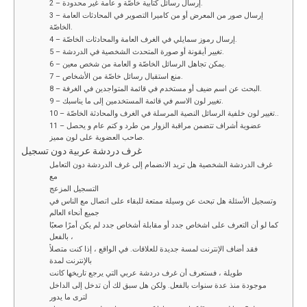
2 – إرسال رسائل كتابية خاصّة و عامة غير محدودة.
3 – إرسال صور من المعرض أو من كاميرا التصوير في المحادثات العامة
الخاصّة.
4 – إرسال رموز سمايلي في الغرف العامة والمحادثات الخاصّة.
5 – تغيير أيقونة أو صورة المتحدث الشخصية في الدردشة.
6 – يمكن تجاهل الرسائل الخاصّة و العامة من شخص معين.
7 – منع استقبال رسائل خاصّة من الأشخاص.
8 – البحث عن اسم ضيف أو مستخدم في قائمة المتواجدين في الغرفة.
9 – تغيير لون الاسم في قائمة المستخدمين إلى ما يناسبك.
10 – تغيير لون خلفية الرسائل النصية المرسلة في الغرف والمحادثة الخاصّة..
11 – عضوية أشراف تتضمن مراقبة الزوار من طرد و كتم عام و يحصل
صاحب العضوية على لون مميز.
غرف دردشة عربية دون تسجيل
غرف الدردشة الشخصية هل تريد الانضمام إلى غرف الدردشة دون التعامل
مع
التسجيل المزعج
وتسجيل الأسئلة هل تبحث عن وسيلة ممتعة للبقاء على اتصال مع الناس في
جميع أنحاء العالم
كما لو أن التعرف على اشخاص جدد أو مقابلة أشخاص جدد لم يكن أمرًا صعبًا
بالفعل ،
فقد أضاف الإنترنت لمسة جديدة للعلاقات. في الواقع ، إذا كنت متصلاً
بالإنترنت لمدة
طويلة ، فستعرف أن غرف دردشة عربي التي يرجع تاريخها كانت
موجودة منذ عدة سنوات بالفعل. ولكن هل سبق لك أن تدخل إلى الداخل
لترى ما يدور