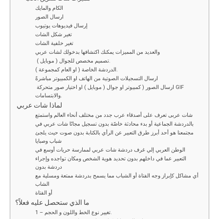
o
t
n
A
n
الكام والمايك
o
p
k
ارسال الصور
إرسال فيديوهات يوتيوب
k
p
تغير شكل الشات
تغير خلفية الشات
والعديد من المميزات يمكنك اكتشافها بدخولك لشات عربي
تصميم مخصص للجوال ( موبايل ).
الدردشة الخاصة ( او العام كمجموعة ).
ارسال التسجيلات الصوتية من الهاتف او الكمبيوتر مباشرةً
ارسال الصور ( كمبيوتر او جوال ( موبايل ) او اختيار صور متحركة GIF
والابتسامات.
لماذا شات عربي
شات عربى تعرف على أصدقاء عرب جدد من مختلف أنحاء العالم واستمتع
بالدردشة الجماعية أو بدء محادثة خاصّة بدون تسجيل مجانًا شات عربي في
مجتمعنا هو أحد أبرز طرق التعبير عن الرأي بالكتابة بدون صوت حيث يلجئ
شباب وصبايا
الوطن العربي إلي غرف دردشة شات عربي لممارسة حريات أوسع في
التعبير عما في داخلهم بدون تحديد هوية الشخص ومكان تواجده وإجراء
دردشة بدون
أي مشاكل كإبراز وجه الفتاة أو الشباب مما يسمح بدردشة ممتعة ومسلية مع
الشاب
أو الفتاة
ما الذي ستحصل عليه فعلاً؟
1 – تغيير نوع الخط واللون و الحجم.