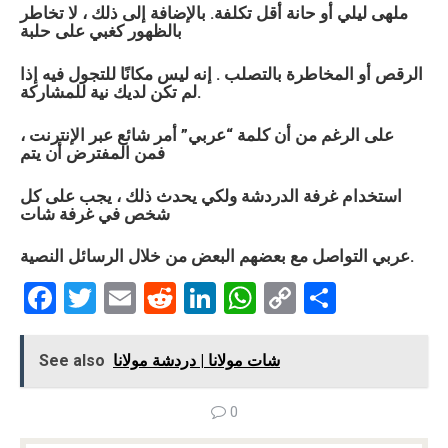
ملهى ليلي أو حانة أقل تكلفة. بالإضافة إلى ذلك ، لا تخاطر
بالظهور كغبي على حلبة
الرقص أو المخاطرة بالتصلب . إنه ليس مكانًا للتجول فيه إذا
لم تكن لديك نية للمشاركة.
على الرغم من أن كلمة “
عربي
” أمر شائع عبر الإنترنت ،
فمن المفترض أن يتم
استخدام غرفة الدردشة ولكي يحدث ذلك ، يجب على كل
شخص في غرفة شات
التواصل مع بعضهم البعض من خلال الرسائل النصية.
عربي
F
T
E
R
Li
W
C
S
a
wi
m
e
n
h
o
h
ce
tt
ail
d
ke
at
py
ar
شات مولانا | دردشة مولانا
See also
b
er
di
dI
s
Li
e
0
o
t
n
A
n