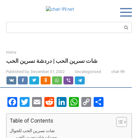
Skip
to
content
Search:
Home
شات نسرين الحب | دردشة نسرين الحب
Published by:
December 31, 2022
Uncategorized
chat-99
F
T
E
R
Li
W
C
S
a
wi
m
e
n
h
o
h
ce
tt
ail
d
ke
at
py
ar
Table of Contents
b
er
di
dI
s
Li
e
شات نسرين الحب للجوال
مميزات شات نسرين الحب