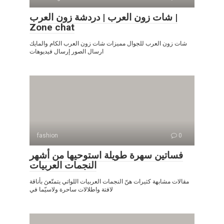
شات زون العرب | دردشة زون العرب |
Zone chat
شات زون العرب للجوال مميزات شات زون العرب الكام والمايك
ارسال الصور إرسال فيديوهات
fashion
0
فساتين سهرة طويلة استوحيها من أشهر
النجمات العربيات
مقالات مشابهة كثيرات هنّ النجمات العربيات اللواتي يتمتّعنَ بأناقة
لافتة واطلالات ساحرة ولاسيّما في