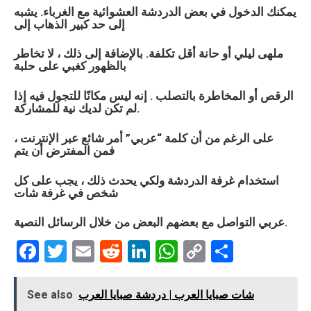
يمكنك الدخول في بعض الدردشة العشوائية مع الغرباء. يشبه
إلى حد كبير الذهاب إلى
ملهى ليلي أو حانة أقل تكلفة. بالإضافة إلى ذلك ، لا تخاطر
بالظهور كغبي على حلبة
الرقص أو المخاطرة بالتصلب . إنه ليس مكانًا للتجول فيه إذا
لم تكن لديك نية للمشاركة.
على الرغم من أن كلمة “
عربي
” أمر شائع عبر الإنترنت ،
فمن المفترض أن يتم
استخدام غرفة الدردشة ولكي يحدث ذلك ، يجب على كل
شخص في غرفة شات
التواصل مع بعضهم البعض من خلال الرسائل النصية.
عربي
F
T
E
R
Li
W
C
S
a
wi
m
e
n
h
o
h
ce
tt
ail
d
ke
at
py
ar
شات صبايا العرب | دردشة صبايا العرب
See also