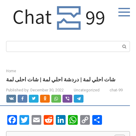
Skip
to
content
Search:
Home
شات احلي لمة | دردشة احلي لمة | شات احلى لمة
Published by:
December 30, 2022
Uncategorized
chat-99
F
T
E
R
Li
W
C
S
a
wi
m
e
n
h
o
h