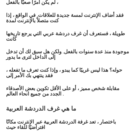
لم يكن أمرًا صعبًا بالفعل ،
فقد أضاف الإنترنت لمسة جديدة للعلاقات. في الواقع ، إذا
كنت متصلاً بالإنترنت لمدة
طويلة ، فستعرف أن غرف دردشة
عربي
التي يرجع تاريخها
كانت
موجودة منذ عدة سنوات بالفعل. ولكن هل سبق لك أن تدخل
إلى الداخل لترى ما يدور
حوله؟ هذا ليس غريبًا كما يبدو ، وإذا كنت تعرف ما تفعله ،
فقد ينتهي بك الأمر إلى
مقابلة شخص مميز ، أو على الأقل تكوين بعض الأصدقاء
الجدد من جميع انحاء العالم .
ما هي غرف الدردشة
العربية
باختصار ، تعد غرفة الدردشة
العربية
عبر الإنترنت مكانًا
افتراضيًا للقاء حيث