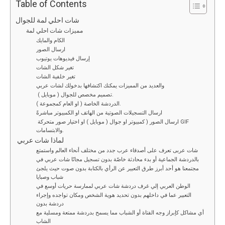
ce
tt
ail
d
ke
at
py
ar
Table of Contents
b
er
di
dI
s
Li
e
شات احلي لمة للجوال
مميزات شات احلي لمة
o
t
n
A
n
الكام والمايك
o
p
k
ارسال الصور
إرسال فيديوهات يوتيوب
k
p
تغير شكل الشات
تغير خلفية الشات
والعديد من المميزات يمكنك اكتشافها بدخولك لشات عربي
تصميم مخصص للجوال ( موبايل ).
الدردشة الخاصة ( او العام كمجموعة ).
ارسال التسجيلات الصوتية من الهاتف او الكمبيوتر مباشرةً
ارسال الصور ( كمبيوتر او جوال ( موبايل ) او اختيار صور متحركة GIF
والابتسامات.
لماذا شات عربي
شات عربى تعرف على أصدقاء عرب جدد من مختلف أنحاء العالم واستمتع
بالدردشة الجماعية أو بدء محادثة خاصّة بدون تسجيل مجانًا شات عربي في
مجتمعنا هو أحد أبرز طرق التعبير عن الرأي بالكتابة بدون صوت حيث يلجئ
شباب وصبايا
الوطن العربي إلي غرف دردشة شات عربي لممارسة حريات أوسع في
التعبير عما في داخلهم بدون تحديد هوية الشخص ومكان تواجده وإجراء
دردشة بدون
أي مشاكل كإبراز وجه الفتاة أو الشباب مما يسمح بدردشة ممتعة ومسلية مع
الشاب