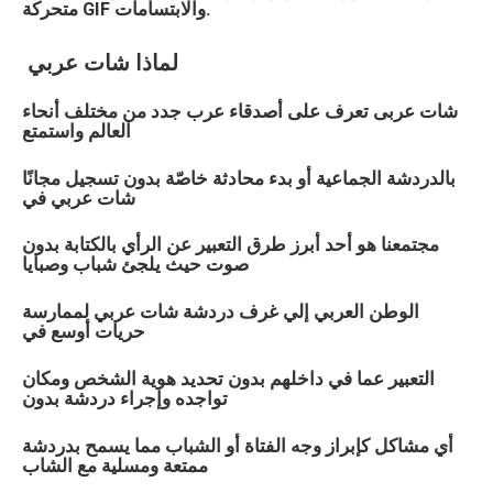
متحركة GIF والابتسامات.
لماذا
شات
عربي
شات
عربى
تعرف على أصدقاء عرب جدد من مختلف أنحاء
العالم واستمتع
بالدردشة الجماعية أو بدء محادثة خاصّة بدون تسجيل مجانًا
شات
عربي
في
مجتمعنا هو أحد أبرز طرق التعبير عن الرأي بالكتابة بدون
صوت حيث يلجئ شباب وصبايا
الوطن العربي إلي غرف دردشة شات
عربي
لممارسة
حريات أوسع في
التعبير عما في داخلهم بدون تحديد هوية الشخص ومكان
تواجده وإجراء دردشة بدون
أي مشاكل كإبراز وجه الفتاة أو الشباب مما يسمح بدردشة
ممتعة ومسلية مع الشاب