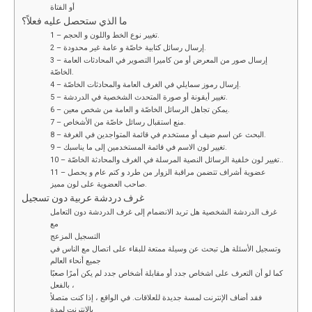
أو الفتاة
ما الذي ستحصل عليه فعلاً؟
1 – تغيير نوع الخط واللون و الحجم.
2 – إرسال رسائل كتابية خاصّة و عامة غير محدودة.
3 – إرسال صور من المعرض أو من كاميرا التصوير في المحادثات العامة
الخاصّة.
4 – إرسال رموز سمايلي في الغرف العامة والمحادثات الخاصّة.
5 – تغيير أيقونة أو صورة المتحدث الشخصية في الدردشة.
6 – يمكن تجاهل الرسائل الخاصّة و العامة من شخص معين.
7 – منع استقبال رسائل خاصّة من الأشخاص.
8 – البحث عن اسم ضيف أو مستخدم في قائمة المتواجدين في الغرفة.
9 – تغيير لون الاسم في قائمة المستخدمين إلى ما يناسبك.
10 – تغيير لون خلفية الرسائل النصية المرسلة في الغرف والمحادثة الخاصّة..
11 – عضوية أشراف تتضمن مراقبة الزوار من طرد و كتم عام و يحصل
صاحب العضوية على لون مميز.
غرف دردشة عربية دون تسجيل
غرف الدردشة الشخصية هل تريد الانضمام إلى غرف الدردشة دون التعامل
مع
التسجيل المزعج
وتسجيل الأسئلة هل تبحث عن وسيلة ممتعة للبقاء على اتصال مع الناس في
جميع أنحاء العالم
كما لو أن التعرف على اشخاص جدد أو مقابلة أشخاص جدد لم يكن أمرًا صعبًا
بالفعل ،
فقد أضاف الإنترنت لمسة جديدة للعلاقات. في الواقع ، إذا كنت متصلاً
بالإنترنت لمدة