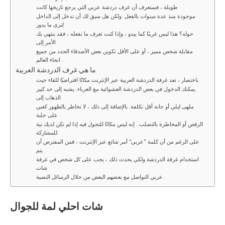
طويلة ، فستعرف أن غرف دردشة عربي التي يرجع تاريخها كانت
موجودة منذ عدة سنوات بالفعل. ولكن هل سبق لك أن تدخل إلى الداخل
لترى ما يدور
حوله؟ هذا ليس غريبًا كما يبدو ، وإذا كنت تعرف ما تفعله ، فقد ينتهي بك
الأمر إلى
مقابلة شخص مميز ، أو على الأقل تكوين بعض الأصدقاء الجدد من جميع
انحاء العالم .
ما هي غرف الدردشة العربية
باختصار ، تعد غرفة الدردشة العربية عبر الإنترنت مكانًا افتراضيًا للقاء حيث
يمكنك الدخول في بعض الدردشة العشوائية مع الغرباء. يشبه إلى حد كبير
الذهاب إلى
ملهى ليلي أو حانة أقل تكلفة. بالإضافة إلى ذلك ، لا تخاطر بالظهور كغبي
على حلبة
الرقص أو المخاطرة بالتصلب . إنه ليس مكانًا للتجول فيه إذا لم تكن لديك نية
للمشاركة.
على الرغم من أن كلمة “عربي” أمر شائع عبر الإنترنت ، فمن المفترض أن
يتم
استخدام غرفة الدردشة ولكي يحدث ذلك ، يجب على كل شخص في غرفة
شات
عربي التواصل مع بعضهم البعض من خلال الرسائل النصية.
شات
احلي لمة
للجوال