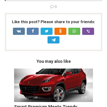
b
er
di
dI
s
Li
e
0
o
t
n
A
n
o
p
k
Like this post? Please share to your friends:
k
p
You may also like
Uncategorized
0
Smart Premium Meets Trendy