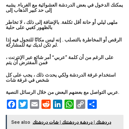
يمكنك الدخول في بعض الدردشة العشوائية مع الغرباء. يشبه
إلى حد كبير الذهاب إلى
ملهى ليلي أو حانة أقل تكلفة. بالإضافة إلى ذلك ، لا تخاطر
بالظهور كغبي على حلبة
الرقص أو المخاطرة بالتصلب . إنه ليس مكانًا للتجول فيه إذا
لم تكن لديك نية للمشاركة.
على الرغم من أن كلمة “
عربي
” أمر شائع عبر الإنترنت ،
فمن المفترض أن يتم
استخدام غرفة الدردشة ولكي يحدث ذلك ، يجب على كل
شخص في غرفة شات
التواصل مع بعضهم البعض من خلال الرسائل النصية.
عربي
F
T
E
R
Li
W
C
S
a
wi
m
e
n
h
o
h
ce
tt
ail
d
ke
at
py
ar
دردشتك | دردشة دردشتنك | شات دردشتك
See also