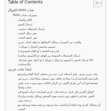
ce
tt
ail
d
ke
at
py
ar
Table of Contents
b
er
di
dI
s
Li
e
شات 9090 للجوال
مميزات شات 9090
o
t
n
A
n
الكام والمايك
o
p
k
ارسال الصور
إرسال فيديوهات يوتيوب
k
p
تغير شكل الشات
تغير خلفية الشات
والعديد من المميزات يمكنك اكتشافها بدخولك لشات عربي
تصميم مخصص للجوال ( موبايل ).
الدردشة الخاصة ( او العام كمجموعة ).
ارسال التسجيلات الصوتية من الهاتف او الكمبيوتر مباشرةً
ارسال الصور ( كمبيوتر او جوال ( موبايل ) او اختيار صور متحركة GIF
والابتسامات.
لماذا شات عربي
شات عربى تعرف على أصدقاء عرب جدد من مختلف أنحاء العالم واستمتع
بالدردشة الجماعية أو بدء محادثة خاصّة بدون تسجيل مجانًا شات عربي في
مجتمعنا هو أحد أبرز طرق التعبير عن الرأي بالكتابة بدون صوت حيث يلجئ
شباب وصبايا
الوطن العربي إلي غرف دردشة شات عربي لممارسة حريات أوسع في
التعبير عما في داخلهم بدون تحديد هوية الشخص ومكان تواجده وإجراء
دردشة بدون
أي مشاكل كإبراز وجه الفتاة أو الشباب مما يسمح بدردشة ممتعة ومسلية مع
الشاب