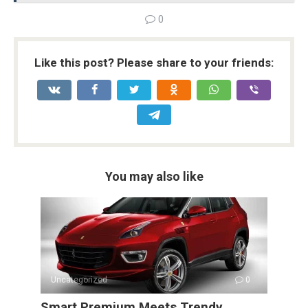
b
er
di
dI
s
Li
e
0
o
t
n
A
n
o
p
k
Like this post? Please share to your friends:
k
p
You may also like
Uncategorized
0
Smart Premium Meets Trendy