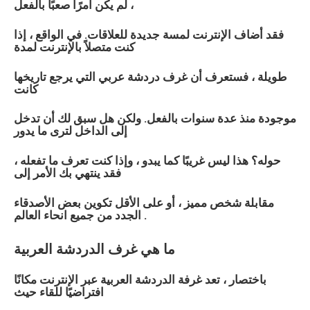
لم يكن أمرًا صعبًا بالفعل ،
فقد أضاف الإنترنت لمسة جديدة للعلاقات. في الواقع ، إذا
كنت متصلاً بالإنترنت لمدة
طويلة ، فستعرف أن غرف دردشة
عربي
التي يرجع تاريخها
كانت
موجودة منذ عدة سنوات بالفعل. ولكن هل سبق لك أن تدخل
إلى الداخل لترى ما يدور
حوله؟ هذا ليس غريبًا كما يبدو ، وإذا كنت تعرف ما تفعله ،
فقد ينتهي بك الأمر إلى
مقابلة شخص مميز ، أو على الأقل تكوين بعض الأصدقاء
الجدد من جميع انحاء العالم .
ما هي غرف الدردشة
العربية
باختصار ، تعد غرفة الدردشة
العربية
عبر الإنترنت مكانًا
افتراضيًا للقاء حيث