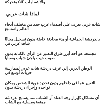
متحركة GIF والابتسامات.
لماذا
شات
عربي
شات
عربى
تعرف على أصدقاء عرب جدد من مختلف أنحاء
العالم واستمتع
بالدردشة الجماعية أو بدء محادثة خاصّة بدون تسجيل مجانًا
شات
عربي
في
مجتمعنا هو أحد أبرز طرق التعبير عن الرأي بالكتابة بدون
صوت حيث يلجئ شباب وصبايا
الوطن العربي إلي غرف دردشة شات
عربي
لممارسة
حريات أوسع في
التعبير عما في داخلهم بدون تحديد هوية الشخص ومكان
تواجده وإجراء دردشة بدون
أي مشاكل كإبراز وجه الفتاة أو الشباب مما يسمح بدردشة
ممتعة ومسلية مع الشاب