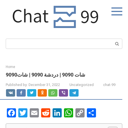
Skip
to
content
Search:
Home
شات 9090 | دردشة 9090 | شات9090
Published by:
December 31, 2022
Uncategorized
chat-99
F
T
E
R
Li
W
C
S
a
wi
m
e
n
h
o
h