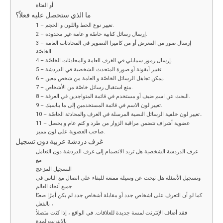
أو الفتاة
ما الذي ستحصل عليه فعلاً؟
1 – تغيير نوع الخط واللون و الحجم.
2 – إرسال رسائل كتابية خاصّة و عامة غير محدودة.
3 – إرسال صور من المعرض أو من كاميرا التصوير في المحادثات العامة
الخاصّة.
4 – إرسال رموز سمايلي في الغرف العامة والمحادثات الخاصّة.
5 – تغيير أيقونة أو صورة المتحدث الشخصية في الدردشة.
6 – يمكن تجاهل الرسائل الخاصّة و العامة من شخص معين.
7 – منع استقبال رسائل خاصّة من الأشخاص.
8 – البحث عن اسم ضيف أو مستخدم في قائمة المتواجدين في الغرفة.
9 – تغيير لون الاسم في قائمة المستخدمين إلى ما يناسبك.
10 – تغيير لون خلفية الرسائل النصية المرسلة في الغرف والمحادثة الخاصّة..
11 – عضوية أشراف تتضمن مراقبة الزوار من طرد و كتم عام و يحصل
صاحب العضوية على لون مميز.
غرف دردشة عربية دون تسجيل
غرف الدردشة الشخصية هل تريد الانضمام إلى غرف الدردشة دون التعامل
مع
التسجيل المزعج
وتسجيل الأسئلة هل تبحث عن وسيلة ممتعة للبقاء على اتصال مع الناس في
جميع أنحاء العالم
كما لو أن التعرف على اشخاص جدد أو مقابلة أشخاص جدد لم يكن أمرًا صعبًا
بالفعل ،
فقد أضاف الإنترنت لمسة جديدة للعلاقات. في الواقع ، إذا كنت متصلاً
بالإنترنت لمدة