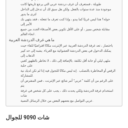
طويلة ، فستعرف أن غرف دردشة عربي التي يرجع تاريخها كانت
موجودة منذ عدة سنوات بالفعل. ولكن هل سبق لك أن تدخل إلى الداخل
لترى ما يدور
حوله؟ هذا ليس غريبًا كما يبدو ، وإذا كنت تعرف ما تفعله ، فقد ينتهي بك
الأمر إلى
مقابلة شخص مميز ، أو على الأقل تكوين بعض الأصدقاء الجدد من جميع
انحاء العالم .
ما هي غرف الدردشة العربية
باختصار ، تعد غرفة الدردشة العربية عبر الإنترنت مكانًا افتراضيًا للقاء حيث
يمكنك الدخول في بعض الدردشة العشوائية مع الغرباء. يشبه إلى حد كبير
الذهاب إلى
ملهى ليلي أو حانة أقل تكلفة. بالإضافة إلى ذلك ، لا تخاطر بالظهور كغبي
على حلبة
الرقص أو المخاطرة بالتصلب . إنه ليس مكانًا للتجول فيه إذا لم تكن لديك نية
للمشاركة.
على الرغم من أن كلمة “عربي” أمر شائع عبر الإنترنت ، فمن المفترض أن
يتم
استخدام غرفة الدردشة ولكي يحدث ذلك ، يجب على كل شخص في غرفة
شات
عربي التواصل مع بعضهم البعض من خلال الرسائل النصية.
شات
9090
للجوال