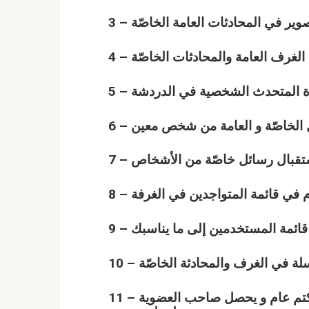
11 – عضوية أشراف تتضمن مراقبة الزوار من طرد و كتم عام و يحصل صاحب العضوية