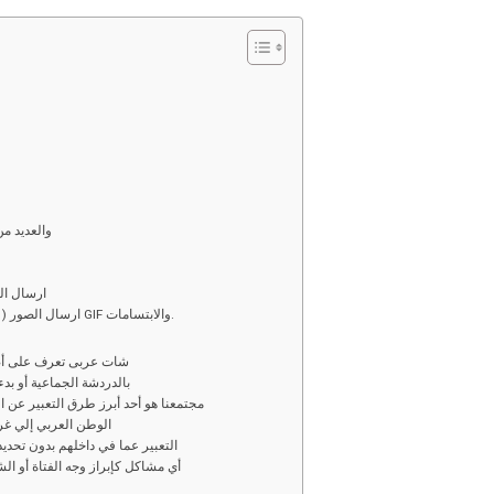
o
h
py
ar
i
e
n
k
والعديد م
ارسال الت
ارسال الصور ( كمبيوتر او جوال ( موبايل ) او اختيار صور متحركة GIF والابتسامات.
شات عربى تعرف على أصد
بالدردشة الجماعية أو بد
مجتمعنا هو أحد أبرز طرق التعبير عن 
الوطن العربي إلي غ
التعبير عما في داخلهم بدون تحد
أي مشاكل كإبراز وجه الفتاة أو ا