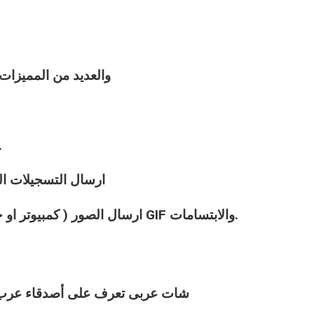
والعديد من المميزا
الدردشة الخاصة ( او ال
ارسال التسجيلات الص
ارسال الصور ( كمبيوتر او جوال ( موبايل ) او اختيار صور متحركة GIF والابتسامات.
شات
عربى
تعرف على أصدقاء عرب ج