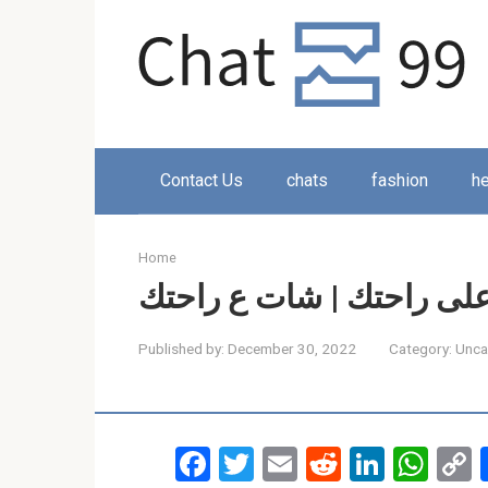
Skip
to
content
Contact Us
chats
fashion
he
Home
لى راحتك | شات ع راحتك
Published by:
December 30, 2022
Category:
Unca
F
T
E
R
Li
W