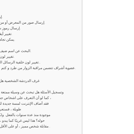
2 – إرسال رسائل كتابية خاصّة و عامة غير محدودة.
3 – إرسال صور من المعرض أو من كاميرا التصوير في المحادثات العامة الخاصّة.
4 – إرسال رموز سمايلي في الغرف العامة والمحادثات الخاصّة.
5 – تغيير أيقونة أو صورة المتحدث الشخصية في الدردشة.
6 – يمكن تجاهل الرسائل الخاصّة و العامة من شخص معين.
8 – البحث عن اسم ضيف أو مستخدم في قائمة المتواجدين في الغرفة.
9 – تغيير لون الاسم في قائمة المستخدمين إلى ما يناسبك.
10 – تغيير لون خلفية الرسائل النصية المرسلة في الغرف والمحادثة الخاصّة..
11 – عضوية أشراف تتضمن مراقبة الزوار من طرد و كتم عام و يحصل صاحب العضوية على لون مميز.
غرف الدردشة الشخصية هل تر
وتسجيل الأسئلة هل تبحث عن وسيلة ممتعة لل
كما لو أن التعرف على اشخاص جدد أو مقابلة أشخاص جدد لم يكن أمرًا صعبًا بالفعل ،
فقد أضاف الإنترنت لمسة جديدة للعل
طويلة ، فستعر
موجودة منذ عدة سنوات بالفعل. ولك
حوله؟ هذا ليس غريبًا كما يبدو ،
مقابلة شخص مميز ، أو على الأقل تكوين بعض الأصدقاء الجدد من جميع انحاء العالم .