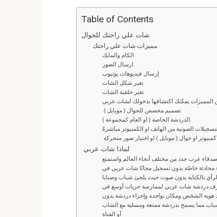
a
wi
m
e
n
h
ce
tt
ail
d
ke
at
Table of Contents
b
er
di
dI
s
L
شات علي راحتك للجوال
A
n
t
o
مميزات شات علي راحتك
الكام والمايك
o
p
ارسال الصور
إرسال فيديوهات يوتيوب
k
p
تغير شكل الشات
تغير خلفية الشات
ن المميزات يمكنك اكتشافها بدخولك لشات عربي
تصميم مخصص للجوال ( موبايل ).
الدردشة الخاصة ( او العام كمجموعة ).
سجيلات الصوتية من الهاتف او الكمبيوتر مباشرةً
لماذا شات عربي
قاء عرب جدد من مختلف أنحاء العالم واستمتع
ء محادثة خاصّة بدون تسجيل مجانًا شات عربي في
الرأي بالكتابة بدون صوت حيث يلجئ شباب وصبايا
رف دردشة شات عربي لممارسة حريات أوسع في
يد هوية الشخص ومكان تواجده وإجراء دردشة بدون
لشباب مما يسمح بدردشة ممتعة ومسلية مع الشاب
أو الفتاة