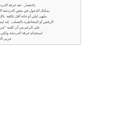
باختصار ، تعد غرفة الدردش
يمكنك الدخول في بعض الدردشة العشو
ملهى ليلي أو حانة أقل تكلفة. بال
الرقص أو المخاطرة بالتصلب . إنه ليس مكانًا للتجول فيه إذا لم تكن لديك نية للمشاركة.
على الرغم من أن كلمة “عربي
استخدام غرفة الدردشة ولك
عربي التواصل مع بعضهم البعض من خلال الرسائل النصية.