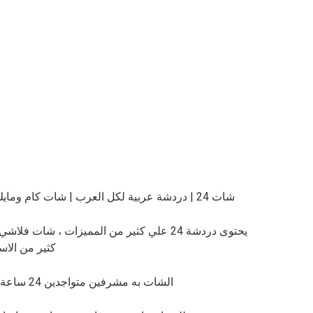
py
ar
i
e
n
k
شات 24
| دردشة عربية لكل العرب | شات كام ومايك
يحتوى
دردشة 24
علي كثير من المميزات ، شات فلاشي 
كثير من الاس
الشات به مشرفين متواجدين 24 ساعة لراحتك ومساعدتك في اي مشكلة قد تواجهك