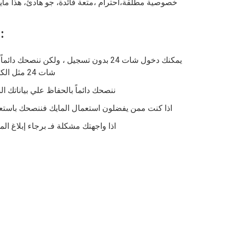
خصوصية مطلقة،احترام ،متعة فائدة، جو هادئ، هذا ماي
نصائح قبل دخولك لد
يمكنك دخول
شات 24
بدون تسجيل ، ولكن ننصحك دائماً 
شات 24
مثل الك
ننصحك دائماً بالحفاظ علي بياناتك
اذا كنت ممن يفضلون استعمال المايك فننصحك باست
اذا واجهتك مشكلة فـ برجاء إبلاغ ال