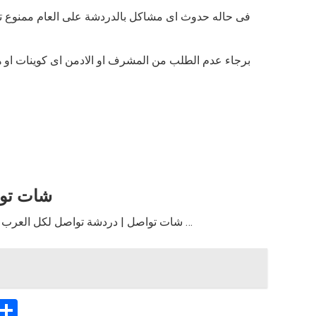
شات توا
شات تواصل | دردشة تواصل لكل العرب | شات تواصل كام ومايك وعديد من المميزات …
C
S