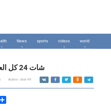
alth
News
sports
videos
world
شات 24 كل العرب | دردشة 24 كل العرب
s
Author:
chat-99
C
S
o
h