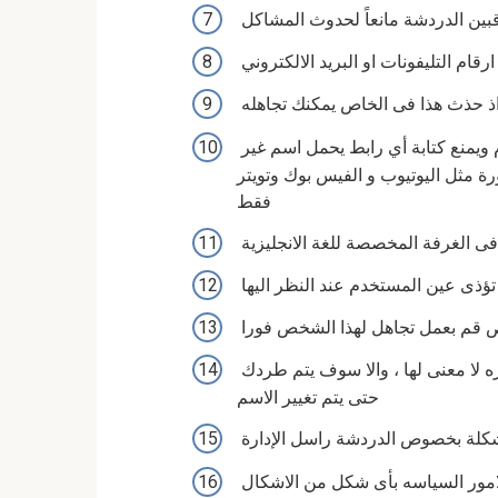
بين الدردشة مانعاً لحدوث المشاكل
ام التليفونات او البريد الالكتروني
اذ حذث هذا فى الخاص يمكنك تجاهله
يمنع الإعلان عن أي موقع في غرف الدردشة على العام ويمنع كتابة أي رابط يحمل اسم غير
 مثل اليوتيوب و الفيس بوك وتويتر
فقط
ة فى الغرفة المخصصة للغة الانجليزية
د تؤذى عين المستخدم عند النظر اليها
قم بعمل تجاهل لهذا الشخص فورا
ممنوع الدخول باسامى غير مفهومة او اسماء مزخرفه كبيره لا معنى لها ، والا سوف يتم طردك
حتى يتم تغيير الاسم
شكلة بخصوص الدردشة راسل الإدارة
الامور السياسه بأى شكل من الاشكال