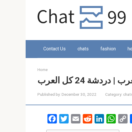
Skip
to
content
Contact Us
chats
fashion
he
Home
Published by:
December 30, 2022
Category:
chat
F
T
E
R
Li
W
a
wi
m
e
n
h