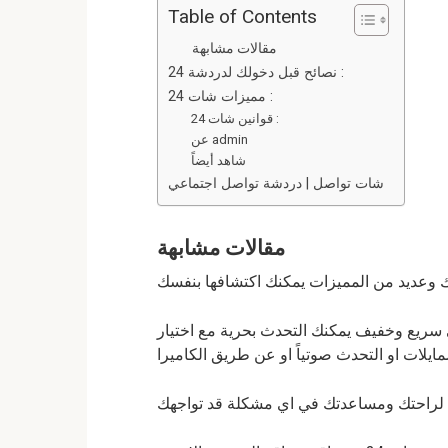
ce
tt
ail
d
ke
at
Table of Contents
b
er
di
dI
s
L
مقالات مشابهة
A
n
نصائح قبل دخولك لدردشة 24 :
t
o
مميزات شات 24 :
o
p
قوانين شات 24 :
k
p
عن admin
شاهد أيضاً
شات تواصل | دردشة تواصل اجتماعي
مقالات مشابهة
 وعديد من المميزات يمكنك اكتشافها بنفسك
سريع وخفيف يمكنك التحدث بحرية مع اختيار
مايلات او التحدث صوتياً او عن طريق الكاميرا