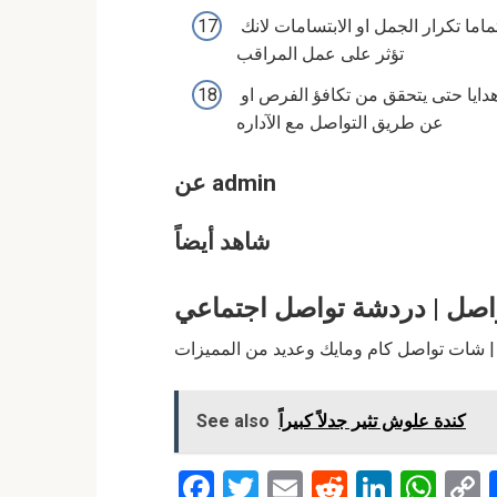
فى حاله حدوث اى مشاكل بالدردشة على العام ممنوع تماما تكرار الجمل او الابتسامات لانك
تؤثر على عمل المراقب
برجاء عدم الطلب من المشرف او الادمن اى كوينات او هدايا حتى يتحقق من تكافؤ الفرص او
عن طريق التواصل مع الآداره
عن admin
شاهد أيضاً
صل | دردشة تواصل اجتماعي
كندة علوش تثير جدلاً كبيراً
See also
F
T
E
R
Li
W